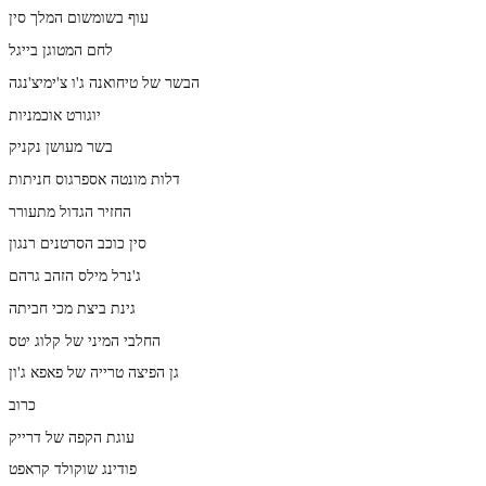
עוף בשומשום המלך סין
לחם המטוגן בייגל
הבשר של טיחואנה ג'ו צ'ימיצ'נגה
יוגורט אוכמניות
בשר מעושן נקניק
דלות מונטה אספרגוס חניתות
החזיר הגדול מתעורר
סין כוכב הסרטנים רנגון
ג'נרל מילס הזהב גרהם
גינת ביצת מכי חביתה
החלבי המיני של קלוג יטס
גן הפיצה טרייה של פאפא ג'ון
כרוב
עוגת הקפה של דרייק
פודינג שוקולד קראפט