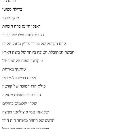
תירס גור
ברילה ספגטי
קוקר קוקר
דאנקן היינס כהה חומיות
גלידת קונוס ופלו של ברייר
קרם הקרמל של ברייר פרלין מחנק הקרח
הביצה המתובלת הטובה ביותר של ביצת הארץ
קרוגר תפוח הקינמון של o
טווינקי מארחת
גלידת כביש סלעי דאז
פילת הדג המוכה של קורטון
הר זיתים חמוצות מתוקה
שקדי יהלומים כחולים
של אנזו ננסי סיציליאני הפיצה
הראש של החזיר מושחר חזה הודו
פילסברי תפוח טוסטר שטרודל