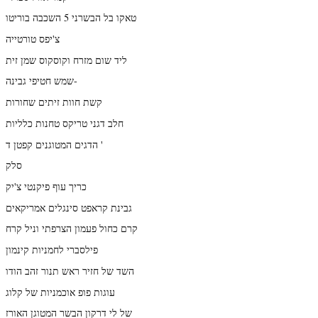
טאקו בל הבשרני 5 השכבה בוריטו
צ'יפס טורטייה
ליד שום מזרח וקוסקוס שמן זית
שמש חטיפי גבינה-
קשת חוות זיתים שחורות
חלב דגני טריקס טחנות כלליות
הדגים המטוגנים קפטן ד '
סלק
כריך עוף פיקנטי צ'יק
גבינת קראפט סינגלים אמריקאים
קרם כחול פעמון הצרפתי וניל קרח
פילסברי לחמניות קינמון
השד של חזיר ראש תנור זהב הודו
עוגות פופ אוכמניות של קלוג
של לי דרקון הבשר המטוגן האורז