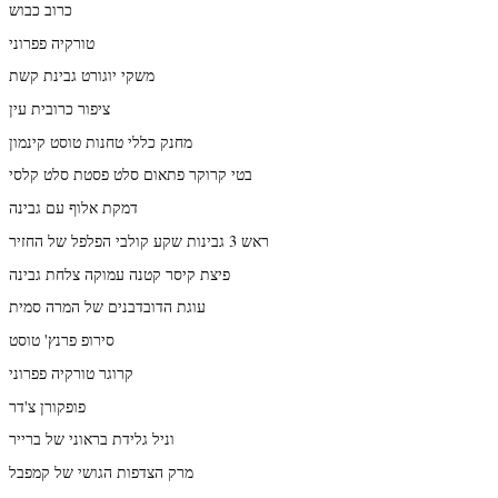
כרוב כבוש
טורקיה פפרוני
משקי יוגורט גבינת קשת
ציפור כרובית עין
מחנק כללי טחנות טוסט קינמון
בטי קרוקר פתאום סלט פסטת סלט קלסי
דמקת אלוף עם גבינה
ראש 3 גבינות שקע קולבי הפלפל של החזיר
פיצת קיסר קטנה עמוקה צלחת גבינה
עוגת הדובדבנים של המרה סמית
סירופ פרנץ' טוסט
קרוגר טורקיה פפרוני
פופקורן צ'דר
וניל גלידת בראוני של ברייר
מרק הצדפות הגושי של קמפבל