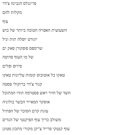
פרינגלס הגבינה צ'דר
מקלות לחם
צוף
השעועית האפויה הטובה ביותר של בוש
יוגורט יופלה תות וניל
שרימפס פופקורן פאק ים
של מו העוף פהיטה
סירופ ופלים
טאקו בל אוטובוס קומות עליונות טאקו
קנור צ'דר ברוקולי פסטה
השד של חזיר ראש פסטרמה הודו המתובל
אוסקר המאייר הבשר בולוניה
עוגת קרם הסוכר של הפתיל
משולב כריך עוף הפיקנטי של הנדים
עוף קנטקי פרייד צ'יקן מקורי מתכון מטוגן