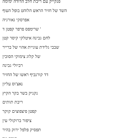
פנקייק עם ריבת חלב הדודה ימימה
השד של חזיר הראש הלוהט בופל העוף
אפרסקי גאורגיה
שרימפס פרפר קפטן ד '
לחם גבינה איטלקי קיסר קטן
שבבי גלידת עוגיית אהוי של ברייר
של קלוג צימוקי הסובין
רביולי גבינה
דד קורנביף ראשו של החזיר
נאצ'וס עליון
נקניק בשר בקר הקיץ
ריבת תותים
קפטן פיצפוצים קוקר
ציפור ברוקולי עין
תפסיק פלפל ירוק בהיר