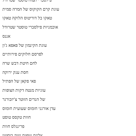
עוגת קרם הקוקוס של המרה סמית
טאקו בל דוריטוס הלוקה טאקו
אוכמניות פילסברי טוסטר שטרודל
אננס
עוגת הקינמון של פאפא ג'ון
לפרסם חלוקים פירותיים
לחם חיטת דבש שרה
חסת ענק ירוקה
פאי פקאן של הפתיל
עוגיות מנטה דקות הצופות
של הנדים הזוטר צ'יזבורגר
עדן אורגני חומוס שעועית חומוס
חוות טקסס טוסט
פרינגלס חוות
צליית עופות שוק בוסטון