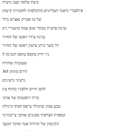
ביצת סלסה קצב גושית
פילסברי גראנד העליונים מתקלפות לחמניות קינמון
של מו סטייק נאצ'וס בילי
גבינה פרטית מבחר שום צמח מונטריי ג'ק
גבינת צ'דר ראשו של החזיר
דד בשר ביתן עישון ראשו של החזיר
ניו יורק טקסס טוסט הגבינה 5
שעועית שחורה
תירס מתוק 365
גרעיני גרעינים
לחם תירס חלפניו כהרף עין
כריך רוסטביף של ארבי
טבע עמק שוקולד צ'יפס חטיף גרנולה
קופאית הצרפתי מטגנים אוהבי צ'יזבורגר
הקינמון של הדודה אנה וסוכר הכעך