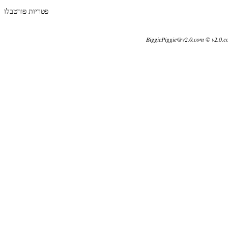
פטריות פורטבלו
BiggiePiggie@v2.0.com © v2.0.c