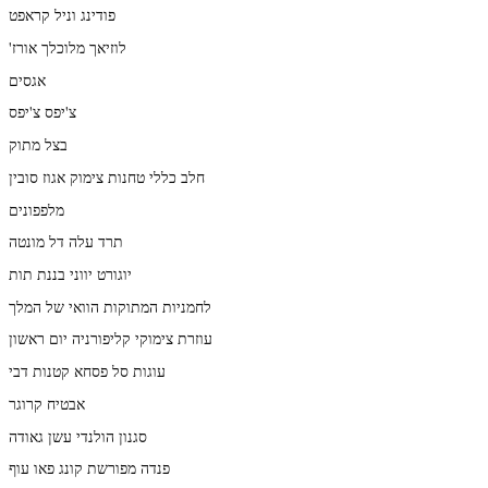
פודינג וניל קראפט
'לוזיאך מלוכלך אורז
אגסים
צ'יפס צ'יפס
בצל מתוק
חלב כללי טחנות צימוק אגוז סובין
מלפפונים
תרד עלה דל מונטה
יוגורט יווני בננת תות
לחמניות המתוקות הוואי של המלך
עוזרת צימוקי קליפורניה יום ראשון
עוגות סל פסחא קטנות דבי
אבטיח קרוגר
סגנון הולנדי עשן גאודה
פנדה מפורשת קונג פאו עוף