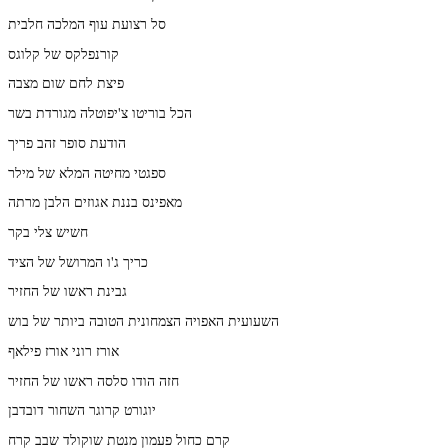
סל רצועת עוף המלכה חלבית
קורנפלקס של קלוגס
פיצת לחם שום מצבה
הכל בוריטו צ'יפוטלה מגורדת בשר
הודעת סופר זהב פריך
ספגטי מחיטה המלא של מילר
מאפינס בננת אגוזים הלבן מרתה
חשיש צלי בקר
כריך ג'ו המרושל של הציד
גבינת ראשו של החזיר
השעועית האפויה הצמחונית הטובה ביותר של בוש
אורז רוני אורז פילאף
חזה הודו סלסה ראשו של החזיר
יוגורט קרוגר השחור דובדבן
קרם כחול פעמון מנטת שוקולד שבב קרח