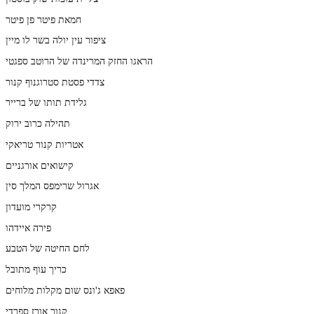
חמאת פיטר פן פיטר
ציפור עין יולה בשר לו מיין
הראגו החזק המרינדה של הרוטב ספגטי
צדדי פסטת סטרוגנוף קנור
גלידת תותו של ברייר
תהילה כרוב ירוק
אטריות קנור טריאקי
קישואים אורגניים
אגרול שרימפס המלך סין
קרקרי מועדון
פירה איידהו
לחם החיטה של הטבע
כריך עוף מתובל
פאפא ג'ונס שום מקלות מלוחים
קנור אורז ספרדי