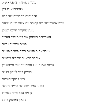
עוגיות שוקולד צ'יפס אוטיס
מהטמה אורז לבן
הפתיתים החלביות של קלוג
עוגה צהובה של בטי קרוקר עם ציפוי גבינת שמנת
עוגת שוקולד היינס דאנקן
השרימפס המטוגן של ג'ון סילבר הארוך
פגזים ולוויטה גבינה
טובל את סופגניות ריבת פטל סופגנייה
אוסקר המאייר טורקיה בולוניה
גבינת שמנת ייגל אוכמניות אחי איינשטיין
סטייק ביצי לונדון צלייה
בטי קרוקר חומיות
בוטני קאשי שוקולד מרייר גרנולה
גן זית הפטוצ'יני אלפרדו
קינמון המחנק בייגל