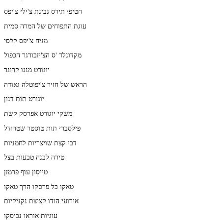
חטיפי תירס גבינת צ'ילי צ'יפס
עוגת התפוחים של המרה סמית
מניח צ'יפס קלסי
מקדונלד 'ס הצ'יזבורגר הכפול
יוגורט מנגו קרוגר
הראש של חזיר צ'יפוטלה גאודה
יוגורט תות דנון
משקי יוגורט אפרסק קשת
פילסברי תות טוסטר שטרודל
דבי קצת שויצריות לחמניות
טירה לבנה טבעות בצל
טייסון עוף פרמזן
טאקו בל פרסקו הרך טאקו
אירועי הודו קציצת נקניקיות
עוגיות אוראו נביסקו