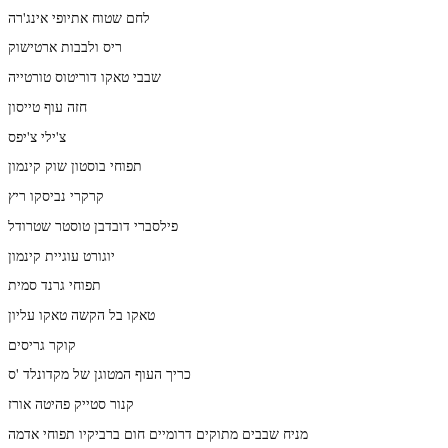
לחם שטוח אתיופי אינג'רה
ריס ולבבות ארטישוק
שבבי טאקו דוריטוס טורטייה
חזה עוף טייסון
צ'ילי צ'יפס
תפוחי בוסטון שוק קינמון
קרקרי נביסקו ריץ
פילסברי דובדבן טוסטר שטרודל
יוגורט עוגיית קינמון
תפוחי גרנד סמית
טאקו בל הקשה טאקו עליון
קוקר גריסים
כריך העוף המטוגן של מקדונלד 'ס
קנור סטייק פהיטה אורז
מניח שבבים מתוקים דרומיים חום ברביקיו תפוחי אדמה