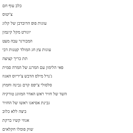
כלב עוף חם
צ'יטוס
עוגות פופ הדובדבן של קלוג
יוגורט מקל קינמון
המבורגר עבה מעט
עוגות עץ חג המולד קטנות דבי
תת כריך קציצה
פאי הלימון עם המרנג של המרה סמית
ג'נרל מילס הדבש צ'יריוס האגוז
סלסולי צ'יפס קרם גבינה וחמוץ
השד של חזיר ראש האדר המזוגג טורקיה
גבינת אסיאגו ראשו של החזיר
ביצה ללא כלוב
אגוזי קשיו ברקת
שוק פומלו חקלאים