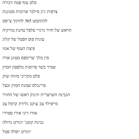
סלט עוף פטה דבורה
צדפות ג'ון סילבר ארוכות מטוגנת
להתקמט 365 לחתוך צ'יפס
הראש של חזיר גרגרי פלפל טחנת טורקיה
עוגות פופ הפטל של קלוג
פיצת העוף של אנזו
סין מלך שרימפס מטוגן אורז
שמיר כשר פרוסות מלפפון חמוץ
סלט מקרוני מזווה שוק
פרינגלס שמנת חמוץ ובצל
הגבינה השויצרית תינוק ראשו של החזיר
מייפילד צב עוקב גלידת קרמל צב
אורז רוני אורז ספרדי
גבינת קוטג' יוגורט גדולה
יוגורט יופלה פטל