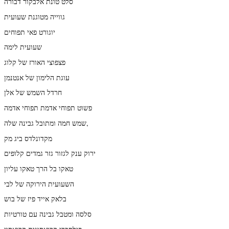
סלט טונת אלבקור דבורה
גווייה מטוגנת שעועית
יוגורט פאי תפוחים
שעועית לימה
פצפוצי האורז של קלוג
עוגת הלימון של אנטנמן
חרדל השמש של אלן
פשוט תפוחי אדמת תפוחי אדמה
שמש חמה ומתובל גבינה שלה,
מקדונלדס ביג מק
ירוק ענק לגזור גזר גמדים קלופים
טאקו בל הרך טאקו עליון
השעועית הירוקה של לבי
בלאק אייד פיז של בוש
סלסה ומטבל גבינה עם טורטיות