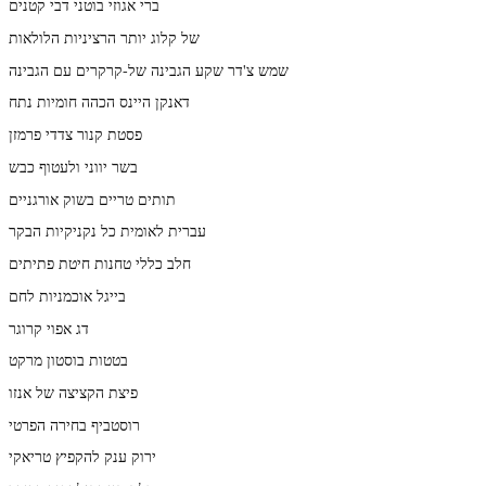
ברי אגוזי בוטני דבי קטנים
של קלוג יותר הרציניות הלולאות
שמש צ'דר שקע הגבינה של-קרקרים עם הגבינה
דאנקן היינס הכהה חומיות נתח
פסטת קנור צדדי פרמזן
בשר יווני ולעטוף כבש
תותים טריים בשוק אורגניים
עברית לאומית כל נקניקיות הבקר
חלב כללי טחנות חיטת פתיתים
בייגל אוכמניות לחם
דג אפוי קרוגר
בטטות בוסטון מרקט
פיצת הקציצה של אנזו
רוסטביף בחירה הפרטי
ירוק ענק להקפיץ טריאקי