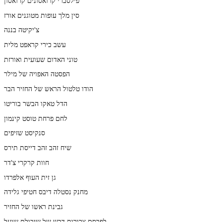
פילסברי קרואסונים קרואסון
סין מלך עופות מטוגנים אורז
צ'יקיטה בננה
עשב כירי קראפט מלית
טוני האדום שעועית ואורזת
הפסטה האפויה של מילר
הודו טלטול הראש של החזיר הבר
הדל טאקו הבשר בוריטו
לחם פרחת טוסט קינמון
סנקיסט שזיפים
שיח זהב זהב דייסת תירס
חוות קרקרי צ'דר
גן זית העוף אלפרדו
מחנק נסטלה דיבס חטיפי גלידה
גבינת ראשו של החזיר
לפרסם צרורות דבש של שיבולת שועל