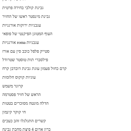
גבינת קולבי בחירה פרטית
גבינת מינסטר ראשו של החזיר
עגבניות ירוקות אורגניות
העוף המטוגן הפיקנטי של פופאי
אורגניות roma עגבניות
סטייק פלפל כוכב סין עם אורז
פילסברי תות טוסטר שטרודל
קרם כחול פעמון עוגת גבינת דובדבן קרח
עוגיות קוקוס חלומות
קרוגר משמש
הראש של חזיר פסטרמה
הדלה מונטה מסוכרים בטטות
חי קוקר קינמון
קשרים התגלגלו זהב כעכים
ברון אדום 4 פיצת מחבת גבינה