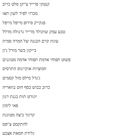
קנטקי פרייד צ'יקן סלט כרוב
מכרזי לפיד לשון תאו
פנקייק סירופ מייפל מייפל
טבע עמק שוקולד מרייר גרנולה מדלל
עוגת קרם הבננה של המרה סמית
בייקון בשר מורל ג'ון
פשוט תפוחי אדמת תפוחי אדמה מטוגנים
חמוציות אוקיינוס התרסיס
ג'נרל מילס מזל קסמים
כרוב כבוש כסף חוט בוואריה
יוגורט תות בננת דנון
פאי לימון
קרוגר ביצה מטוגנת
להתקמט צ'יפס
גלידת חמאת אצבע