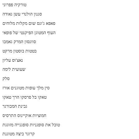
טורקיה פפרוני
סגנון הולנדי עשן גאודה
פאפא ג'ונס שום מקלות מלוחים
העוף המטוגן הפיקנטי של פופאי
סוונסון המרק גאמבו
בטטות בוסטון מרקט
נאצ'וס עליון
שעועית לימה
סלק
סין מלך עופות מטוגנים אורז
טאקו בל פרסקו הרך טאקו
גבינת המבורגר
חמוציות אוקיינוס התרסיס
טובל את סופגניות סופגנייה מזוגגת
קרוגר ביצה מטוגנת