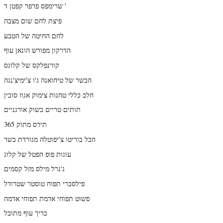
שרימפס פרפר קפטן ד '
פיצת לחם שום מצבה
לחם החיטה של הטבע
הדרקון מפורש הונאן עוף
קורנפלקס של קלוגס
הבשר של טיחואנה ג'ו צ'ימיצ'נגה
חלב כללי טחנות צימוק אגוז סובין
תותים טריים בשוק אורגניים
תירס מתוק 365
הכל בוריטו צ'יפוטלה מגורדת בשר
עוגות פופ הפטל של קלוג
ג'נרל מילס מזל קסמים
פילסברי תפוח טוסטר שטרודל
פשוט תפוחי אדמת תפוחי אדמה
כריך עוף מתובל