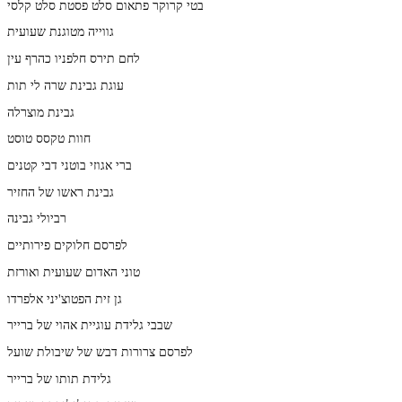
בטי קרוקר פתאום סלט פסטת סלט קלסי
גווייה מטוגנת שעועית
לחם תירס חלפניו כהרף עין
עוגת גבינת שרה לי תות
גבינת מוצרלה
חוות טקסס טוסט
ברי אגוזי בוטני דבי קטנים
גבינת ראשו של החזיר
רביולי גבינה
לפרסם חלוקים פירותיים
טוני האדום שעועית ואורזת
גן זית הפטוצ'יני אלפרדו
שבבי גלידת עוגיית אהוי של ברייר
לפרסם צרורות דבש של שיבולת שועל
גלידת תותו של ברייר