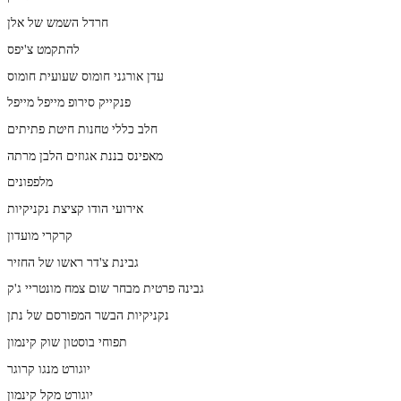
חרדל השמש של אלן
להתקמט צ'יפס
עדן אורגני חומוס שעועית חומוס
פנקייק סירופ מייפל מייפל
חלב כללי טחנות חיטת פתיתים
מאפינס בננת אגוזים הלבן מרתה
מלפפונים
אירועי הודו קציצת נקניקיות
קרקרי מועדון
גבינת צ'דר ראשו של החזיר
גבינה פרטית מבחר שום צמח מונטריי ג'ק
נקניקיות הבשר המפורסם של נתן
תפוחי בוסטון שוק קינמון
יוגורט מנגו קרוגר
יוגורט מקל קינמון