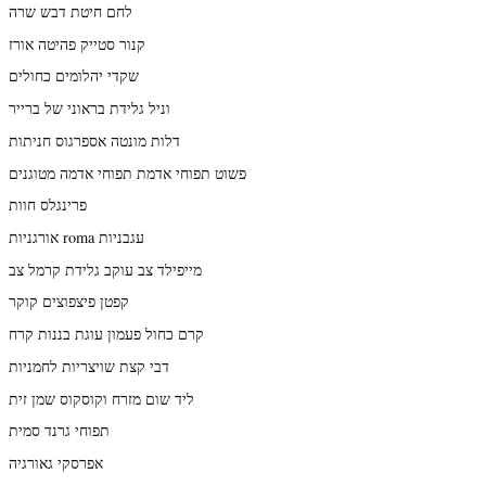
לחם חיטת דבש שרה
קנור סטייק פהיטה אורז
שקדי יהלומים כחולים
וניל גלידת בראוני של ברייר
דלות מונטה אספרגוס חניתות
פשוט תפוחי אדמת תפוחי אדמה מטוגנים
פרינגלס חוות
אורגניות roma עגבניות
מייפילד צב עוקב גלידת קרמל צב
קפטן פיצפוצים קוקר
קרם כחול פעמון עוגת בננות קרח
דבי קצת שויצריות לחמניות
ליד שום מזרח וקוסקוס שמן זית
תפוחי גרנד סמית
אפרסקי גאורגיה