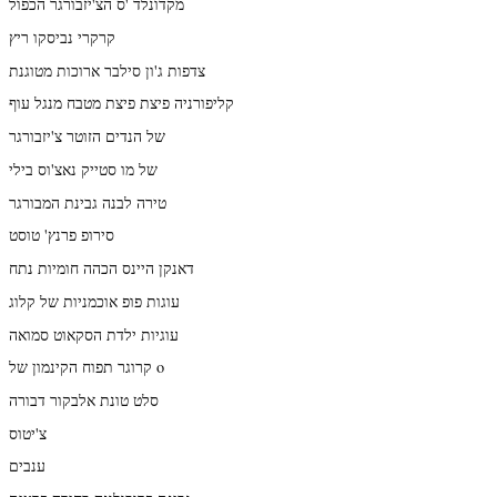
מקדונלד 'ס הצ'יזבורגר הכפול
קרקרי נביסקו ריץ
צדפות ג'ון סילבר ארוכות מטוגנת
קליפורניה פיצת פיצת מטבח מנגל עוף
של הנדים הזוטר צ'יזבורגר
של מו סטייק נאצ'וס בילי
טירה לבנה גבינת המבורגר
סירופ פרנץ' טוסט
דאנקן היינס הכהה חומיות נתח
עוגות פופ אוכמניות של קלוג
עוגיות ילדת הסקאוט סמואה
קרוגר תפוח הקינמון של o
סלט טונת אלבקור דבורה
צ'יטוס
ענבים