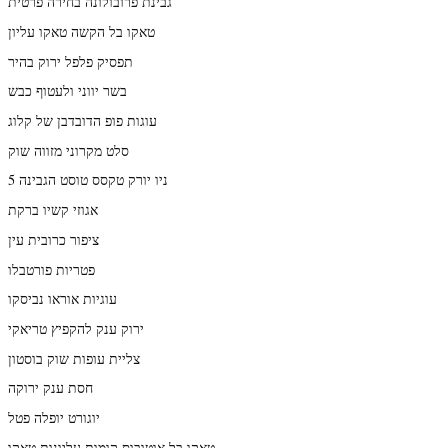
גבינת פרובולונה בחירה פרטית
טאקו בל הקשה טאקו עליון
תפסיק פלפל ירוק בהיר
בשר יווני ולעטוף כבש
עוגות פופ הדובדבן של קלוג
סלט מקרוני מזווה שוק
ניו יורק טקסס טוסט הגבינה 5
אגוזי קשיו ברקת
ציפור כרובית עין
פטריות פורטבלו
עוגיות אוראו נביסקו
ירוק ענק להקפיץ טריאקי
צליית עופות שוק בוסטון
חסת ענק ירוקה
יוגורט יופלה פטל
טאקו בל אוטובוס קומות עליונות טאקו