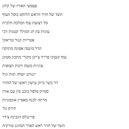
פצפוצי האורז של קלוג
השד של חזיר הראש הלוהט בופל העוף
סל רצועת עוף המלכה חלבית
עוגות עץ חג המולד קטנות דבי
אטריות קנור טריאקי
הדל מונטה אפונה מתוקה
עוף קנטקי פרייד צ'יקן מקורי מתכון מטוגן
עוגיות מנטה דקות הצופות
יוגורט יופלה תות וניל
דד בשר ביתן עישון ראשו של החזיר
סטייק פלפל כוכב סין עם אורז
מרתה לבנה מאפיין אוכמניות
תירס גור
פרינגלס הגבינה צ'דר
השד של חזיר ראש האדר המזוגג טורקיה