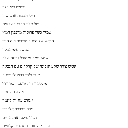
חשיש צלי בקר
ריס ולבבות ארטישוק
של קלוג תפוח השקעים
שמיר כשר פרוסות מלפפון חמוץ
הראש של החזיר מושחר חזה הודו
שמש חטיפי גבינה-
שמש חמה ומתובל גבינה שלה,
שמש צ'דר שקע הגבינה של-קרקרים עם הגבינה
קנור צ'דר ברוקולי פסטה
פילסברי תות טוסטר שטרודל
חי קוקר קינמון
יוגורט עוגיית קינמון
עניבת הפרפר אלפרדו
ג'נרל מילס הזהב גרהם
ירוק ענק לגזור גזר גמדים קלופים