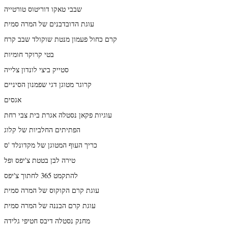
שבבי טאקו דוריטוס טורטייה
עוגת הדובדבנים של המרה סמית
קרם כחול פעמון מנטת שוקולד שבב קרח
בטי קרוקר חומיות
סטייק ביצי לונדון צלייה
קרוגר מטוגן דגי שפמנון הסיניים
אגסים
עוגיות פקאן נסטלה אגרת בית צבי רחת
הפתיתים החלביות של קלוג
כריך העוף המטוגן של מקדונלד 'ס
טירה לבן בטטת צ'יפס ופל
להתקמט 365 לחתוך צ'יפס
עוגת קרם הקוקוס של המרה סמית
עוגת קרם הבננה של המרה סמית
מחנק נסטלה דיבס חטיפי גלידה