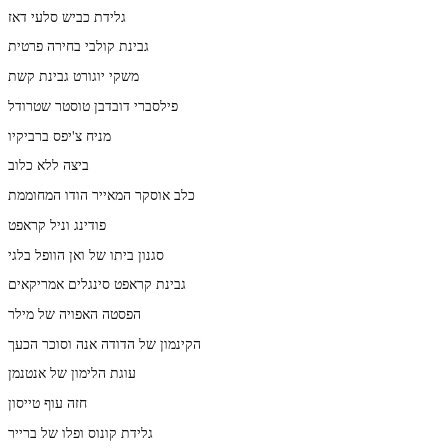
גלידת כביש סלעי דאז
גבינת קולבי בחירה פרטית
משקי יוגורט גבינת קשת
פילסברי דובדבן טוסטר שטרודל
מניח צ'יפס ברביקיו
ביצה ללא כלוב
כלב אוסקר המאייר הודו המחוממת
פודינג וניל קראפט
סגנון ביתו של ואן הוופל בלגי
גבינת קראפט סינגלים אמריקאים
הפסטה האפויה של מילר
הקינמון של הדודה אנה וסוכר הכעך
עוגת הלימון של אנטנמן
חזה עוף טייסון
גלידת קונוס ופלו של ברייר