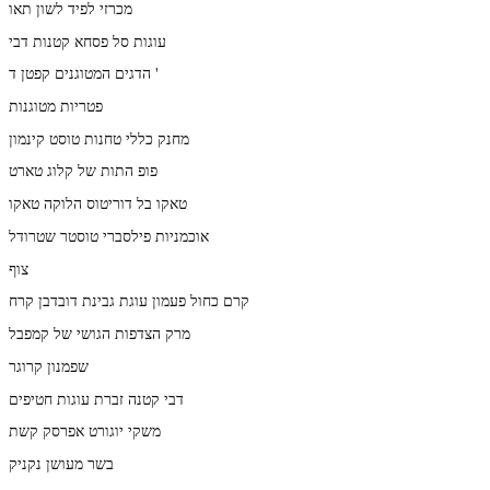
מכרזי לפיד לשון תאו
עוגות סל פסחא קטנות דבי
הדגים המטוגנים קפטן ד '
פטריות מטוגנות
מחנק כללי טחנות טוסט קינמון
פופ התות של קלוג טארט
טאקו בל דוריטוס הלוקה טאקו
אוכמניות פילסברי טוסטר שטרודל
צוף
קרם כחול פעמון עוגת גבינת דובדבן קרח
מרק הצדפות הגושי של קמפבל
שפמנון קרוגר
דבי קטנה זברת עוגות חטיפים
משקי יוגורט אפרסק קשת
בשר מעושן נקניק