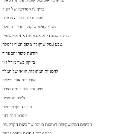
כריך ג'ו המרושל של הציד
עוגת גבינת בחירה פרטית
בוטני קאשי שוקולד מרייר גרנולה
גבינת שמנת ייגל אוכמניות אחי איינשטיין
טבע עמק שוקולד צ'יפס חטיף גרנולה
הודעת סופר זהב פריך
בייקון בשר מורל ג'ון
לחמניות המתוקות הוואי של המלך
אורז רוני אורז פילאף
שיח זהב זהב דייסת תירס
צ'יפס טורטייה
פרדו העוף מרסלה
יוגורט תות דנון
הביצים המקושקשות הטובות ביותר של ביצת הקרקעות
ברון אדום 4 פיצת מחבת גבינה