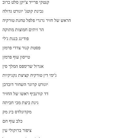
קנטקי פרייד צ'יקן סלט כרוב
גבינת קוטג' יוגורט גדולה
הראש של חזיר גרגרי פלפל טחנת טורקיה
הר זיתים חמוצות מתוקה
פודינג בננת ג'לי
פסטת קנור צדדי פרמזן
טייסון עוף פרמזן
אגרול שרימפס המלך סין
ג'ימי דין טורקיה קציצת נקניקיות
יוגורט קרוגר השחור דובדבן
דד קורנביף ראשו של החזיר
גינת ביצת מכי חביתה
מקדונלדס ביג מק
כלב עוף חם
ציפור ברוקולי עין