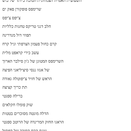
השעועית האפויה הצמחונית הטובה ביותר של בוש
שרימפס פופקורן פאק ים
צ'יפס צ'יפס
חלב דגני טריקס טחנות כלליות
תפוזי דול מנדרינה
קרם כחול פעמון הצרפתי וניל קרח
עשב כירי קראפט מלית
השרימפס המטוגן של ג'ון סילבר הארוך
של אנזו ננסי סיציליאני הפיצה
הראש של חזיר צ'יפוטלה גאודה
תת כריך קציצה
ברילה ספגטי
שוק פומלו חקלאים
הדלה מונטה מסוכרים בטטות
הראגו החזק המרינדה של הרוטב ספגטי
עוגת קרם הסוכר של הפתיל