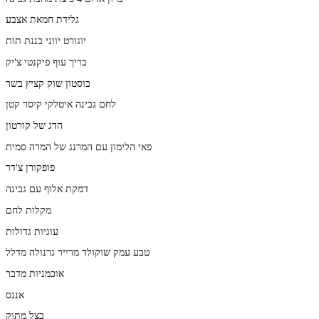
גלידת חמאת אצבע
יוגורט יווני בננת תות
כריך עוף פיקנטי צ'יק
בוסטון שוק קציץ בשר
לחם גבינה איטלקי קיסר קטן
הדג של קורטון
פאי הלימון עם המרנג של המרה סמית
פופקורן צ'דר
דמקת אלוף עם גבינה
מקלות לחם
עוגיות גדולות
טבע עמק שוקולד מרייר גרנולה מדלל
אוכמניות מדבר
אננס
בצל מתוק