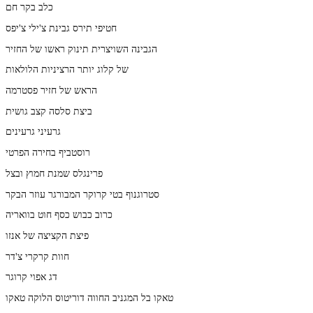
כלב בקר חם
חטיפי תירס גבינת צ'ילי צ'יפס
הגבינה השויצרית תינוק ראשו של החזיר
של קלוג יותר הרציניות הלולאות
הראש של חזיר פסטרמה
ביצת סלסה קצב גושית
גרעיני גרעינים
רוסטביף בחירה הפרטי
פרינגלס שמנת חמוץ ובצל
סטרוגנוף בטי קרוקר המבורגר עוזר הבקר
כרוב כבוש כסף חוט בוואריה
פיצת הקציצה של אנזו
חוות קרקרי צ'דר
דג אפוי קרוגר
טאקו בל המגניב החווה דוריטוס הלוקה טאקו