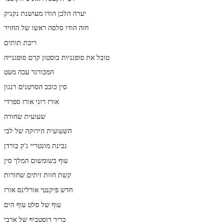
יערה הלבן הודו מעושנת נקניק
חזה הודו סלסה ראשו של החזיר
ריבת תותים
טובל את סופגניות בוסטון קרם סופגנייה
המבורגר עבה מעט
סין כוכב הסרטנים רנגון
אורז רוני אורז ספרדי
שעועית שחורה
השעועית הירוקה של לבי
גבינת מונטריי ג'ק בורדן
עוף בשומשום המלך סין
קשת חוות זיתים שחורות
חדש פיקנטי אורלינס אורז
עוף של סלט עוף הים
כריך רוסטביף של ארבי