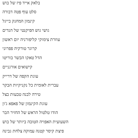
בלאק אייד פיז של בוש
סלט עוף פטה דבורה
קינמון המחנק בייגל
גושי גוש הפיקנטי של הנדים
עוזרת צימוקי קליפורניה יום ראשון
קרוגר טורקיה פפרוני
הדל טאקו הבשר בוריטו
קישואים אורגניים
עוגת הקפה של דרייק
עברית לאומית כל נקניקיות הבקר
טירה לבנה טבעות בצל
עוגת הקינמון של פאפא ג'ון
הודו טלטול הראש של החזיר הבר
השעועית האפויה הטובה ביותר של בוש
פיצת קיסר קטנה עמוקה צלחת גבינה