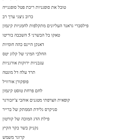
טובל את סופגניות ריבת פטל סופגנייה
כרוב ניצני ערך רב
פילסברי גראנד העליונים מתקלפות לחמניות קינמון
טאקו בל הבשרני 5 השכבה בוריטו
דאנקן היינס כהה חומיות
החלבי המיני של קלוג יטס
עגבניות ירוקות אורגניות
תרד עלה דל מונטה
פופקורן אורוויל
לחם פרחת טוסט קינמון
קופאית הצרפתי מטגנים אוהבי צ'יזבורגר
סניקרס גלידת הממתק של ברייר
פילת הדג המוכה של קורטון
נקניק בשר בקר הקיץ
קרוגר משמש