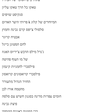
טאקו בל הרך טאקו עליון
סנקיסט שזיפים
פרותי היער האדום k המיוחדים של קלוג
סלסולי צ'יפס קרם גבינה וחמוץ
אבטיח קרוגר
לחם המטוגן בייגל
ג'נרל מילס הדבש צ'יריוס האגוז
של מו העוף פהיטה
פילסברי לחמניות קינמון
פילסברי קרואסונים קרואסון
החזיר הגדול מתעורר
מהטמה אורז לבן
חומים עפרות מדינה בסגנון חשיש עם סלסה
פיצת גבינה
דבי הקטנה ראוניס הקוסמי