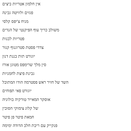
אין חלמון אטריות ביצים
פגזים ולוויטה גבינה
מניח צ'יפס קלסי
משולב כריך עוף הפיקנטי של הנדים
פטריות לבנות
צדדי פסטת סטרוגנוף קנור
יוגורט תות בננת דנון
סין מלך שרימפס מטוגן אורז
גבינת פיצת לחמניות
השד של חזיר ראש פסטרמה הודו המתובל
יוגורט פאי תפוחים
אוסקר המאייר טורקיה בולוניה
של קלוג צימוקי הסובין
חמאת פיטר פן פיטר
פנקייק עם ריבת חלב הדודה ימימה