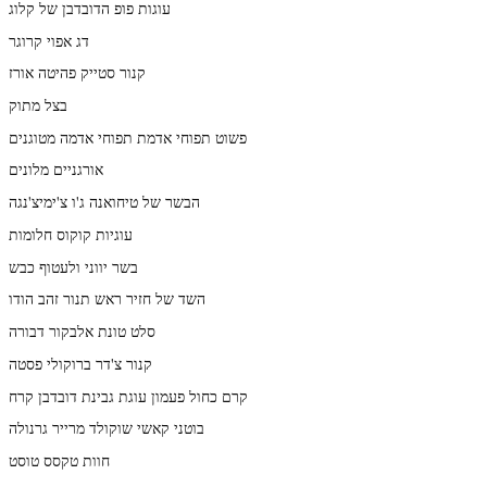
עוגות פופ הדובדבן של קלוג
דג אפוי קרוגר
קנור סטייק פהיטה אורז
בצל מתוק
פשוט תפוחי אדמת תפוחי אדמה מטוגנים
אורגניים מלונים
הבשר של טיחואנה ג'ו צ'ימיצ'נגה
עוגיות קוקוס חלומות
בשר יווני ולעטוף כבש
השד של חזיר ראש תנור זהב הודו
סלט טונת אלבקור דבורה
קנור צ'דר ברוקולי פסטה
קרם כחול פעמון עוגת גבינת דובדבן קרח
בוטני קאשי שוקולד מרייר גרנולה
חוות טקסס טוסט