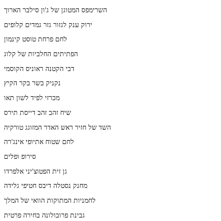
השרימפס המטוגן של ג'ון סילבר הארוך
ירוק ענק לגזור גזר גמדים קלופים
לחם פרחת טוסט קינמון
הפתיתים החלביות של קלוג
דבי הקטנה ראוניס הקוסמי
נקניק בשר בקר הקיץ
מכרזי לפיד לשון תאו
שיח זהב זהב דייסת תירס
השד של חזיר ראש האדר המזוגג טורקיה
לחם שטוח אתיופי אינג'רה
סירופ ופלים
גן זית הפטוצ'יני אלפרדו
מחנק נסטלה דיבס חטיפי גלידה
לחמניות המתוקות הוואי של המלך
גבינת פרובולונה בחירה פרטית