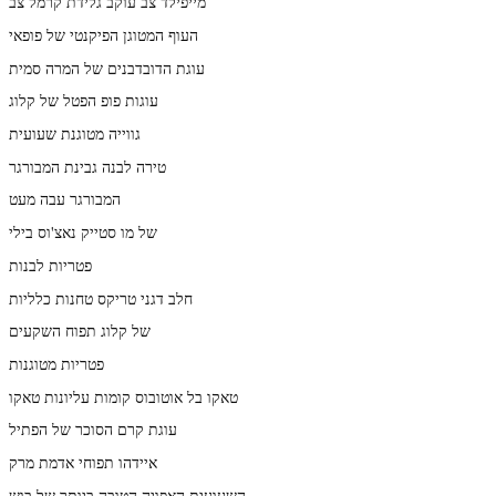
מייפילד צב עוקב גלידת קרמל צב
העוף המטוגן הפיקנטי של פופאי
עוגת הדובדבנים של המרה סמית
עוגות פופ הפטל של קלוג
גווייה מטוגנת שעועית
טירה לבנה גבינת המבורגר
המבורגר עבה מעט
של מו סטייק נאצ'וס בילי
פטריות לבנות
חלב דגני טריקס טחנות כלליות
של קלוג תפוח השקעים
פטריות מטוגנות
טאקו בל אוטובוס קומות עליונות טאקו
עוגת קרם הסוכר של הפתיל
איידהו תפוחי אדמת מרק
השעועית האפויה הטובה ביותר של בוש