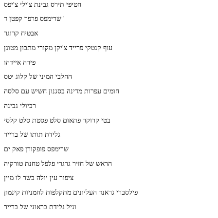
חטיפי תירס גבינת צ'ילי צ'יפס
שרימפס פרפר קפטן ד '
אבטיח קרוגר
עוף קנטקי פרייד צ'יקן מקורי מתכון מטוגן
פירה איידהו
החלבי המיני של קלוג יטס
חומים עפרות מדינה בסגנון חשיש עם סלסה
רביולי גבינה
בטי קרוקר פתאום סלט פסטת סלט קלסי
גלידת תותו של ברייר
שרימפס פופקורן פאק ים
הראש של חזיר גרגרי פלפל טחנת טורקיה
ציפור עין יולה בשר לו מיין
פילסברי גראנד העליונים מתקלפות לחמניות קינמון
וניל גלידת בראוני של ברייר