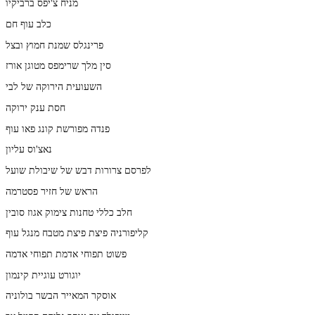
מניח צ'יפס ברביקיו
כלב עוף חם
פרינגלס שמנת חמוץ ובצל
סין מלך שרימפס מטוגן אורז
השעועית הירוקה של לבי
חסת ענק ירוקה
פנדה מפורשת קונג פאו עוף
נאצ'וס עליון
לפרסם צרורות דבש של שיבולת שועל
הראש של חזיר פסטרמה
חלב כללי טחנות צימוק אגוז סובין
קליפורניה פיצת פיצת מטבח מנגל עוף
פשוט תפוחי אדמת תפוחי אדמה
יוגורט עוגיית קינמון
אוסקר המאייר הבשר בולוניה