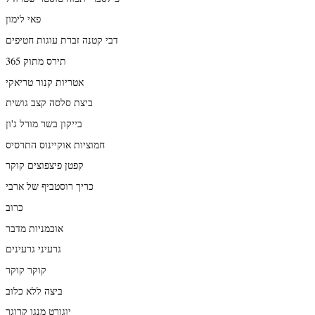
פאי לימון
דבי קטנה זברת עוגות חטיפים
תירס מתוק 365
אטריות קנור טריאקי
ביצת סלסה קצב גושית
בייקון בשר מורל ג'ון
חמוציות אוקיינוס התרסיס
קפטן פיצפוצים קוקר
כריך רוסטביף של ארבי
כרוב
אוכמניות מדבר
גרעיני גרעינים
קוקר קוקר
ביצה ללא כלוב
יוגורט מנגו קרוגר