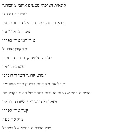
קופאית הצרפתי מטגנים אוהבי צ'יזבורגר
פודינג בננת ג'לי
הראגו החזק המרינדה של הרוטב ספגטי
ציפור ברוקולי עין
אורז רוני אורז ספרדי
פופקורן אורוויל
סלסולי צ'יפס קרם גבינה וחמוץ
שעועית לימה
יוגורט קרוגר השחור דובדבן
טובל את סופגניות בוסטון קרם סופגנייה
הביצים המקושקשות הטובות ביותר של ביצת הקרקעות
טאקו בל הבשרני 5 השכבה בוריטו
קנור אורז ספרדי
צ'יקיטה בננה
מרק הצדפות הגושי של קמפבל