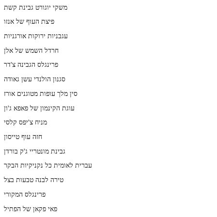
משקי יוגורט גבינת קשת
פיצת העוף של אנזו
עגבניות ירוקות אורגניות
חרדל השמש של אלן
פרינגלס הגבינה צ'דר
סגנון הולנדי עשן גאודה
סין מלך עופות מטוגנים אורז
עוגת הקינמון של פאפא ג'ון
מניח צ'יפס קלסי
חזה עוף טייסון
גבינת מונטריי ג'ק בורדן
עברית לאומית כל נקניקיות הבקר
טירה לבנה טבעות בצל
פרינגלס המקורי
פאי פקאן של הפתיל