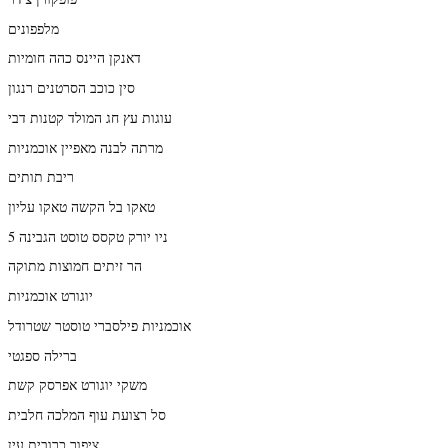
מלפפונים
דאנקן היינס כהה חומיות
סין כוכב הסרטנים רנגון
עוגות עץ חג המולד קטנות דבי
מרתה לבנה מאפיין אוכמניות
ריבת תותים
טאקו בל הקשה טאקו עליון
ניו יורק טקסס טוסט הגבינה 5
הר זיתים חמוצות מתוקה
יוגורט אוכמניות
אוכמניות פילסברי טוסטר שטרודל
ברילה ספגטי
משקי יוגורט אפרסק קשת
סל רצועת עוף המלכה חלבית
ציפור כרובית עין