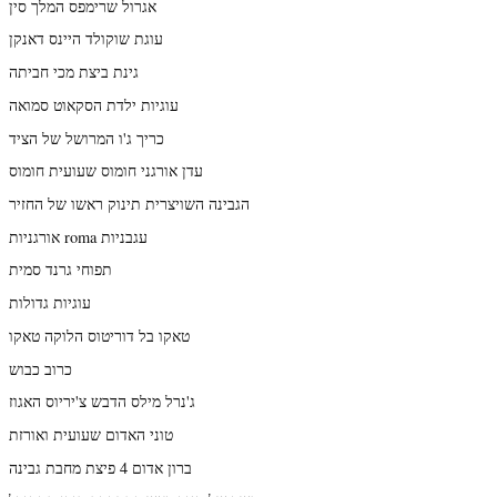
אגרול שרימפס המלך סין
עוגת שוקולד היינס דאנקן
גינת ביצת מכי חביתה
עוגיות ילדת הסקאוט סמואה
כריך ג'ו המרושל של הציד
עדן אורגני חומוס שעועית חומוס
הגבינה השויצרית תינוק ראשו של החזיר
אורגניות roma עגבניות
תפוחי גרנד סמית
עוגיות גדולות
טאקו בל דוריטוס הלוקה טאקו
כרוב כבוש
ג'נרל מילס הדבש צ'יריוס האגוז
טוני האדום שעועית ואורזת
ברון אדום 4 פיצת מחבת גבינה