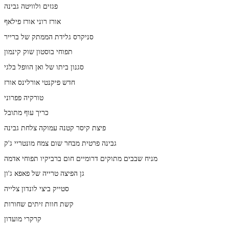
פגזים ולוויטה גבינה
אורז רוני אורז פילאף
סניקרס גלידת הממתק של ברייר
תפוחי בוסטון שוק קינמון
סגנון ביתו של ואן הוופל בלגי
חדש פיקנטי אורלינס אורז
טורקיה פפרוני
כריך עוף מתובל
פיצת קיסר קטנה עמוקה צלחת גבינה
גבינה פרטית מבחר שום צמח מונטריי ג'ק
מניח שבבים מתוקים דרומיים חום ברביקיו תפוחי אדמה
גן הפיצה טרייה של פאפא ג'ון
סטייק ביצי לונדון צלייה
קשת חוות זיתים שחורות
קרקרי מועדון