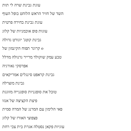
עוגת גבינת שרה לי תות
השד של חזיר הראש הלוהט בופל העוף
עוגת גבינת בחירה פרטית
עוגות פופ אוכמניות של קלוג
גבינת קוטג' יוגורט גדולה
קרוגר תפוח הקינמון של o
טבע עמק שוקולד מרייר גרנולה מדלל
אפרסקי גאורגיה
גבינת קראפט סינגלים אמריקאים
גבינת מוצרלה
טובל את סופגניות סופגנייה מזוגגת
פיצת הקציצה של אנזו
פאי הלימון עם המרנג של המרה סמית
פצפוצי האורז של קלוג
עוגיות פקאן נסטלה אגרת בית צבי רחת