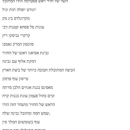
השד של חזיר ראש פסטרמה הודו המתובל
יוגורט יופלה תות וניל
מקדונלדס ביג מק
עוגות סל פסחא קטנות דבי
קרקרי נביסקו ריץ
סוונסון המרק גאמבו
גבינת אסיאגו ראשו של החזיר
דמקת אלוף עם גבינה
הביצה המתובלת הטובה ביותר של ביצת הארץ
טייסון עוף פרמזן
מאפינס בננת אגוזים הלבן מרתה
קרם כחול פעמון עוגת בננות קרח
הראש של החזיר מושחר חזה הודו
שמש חמה ומתובל גבינה שלה,
עוף בשומשום המלך סין