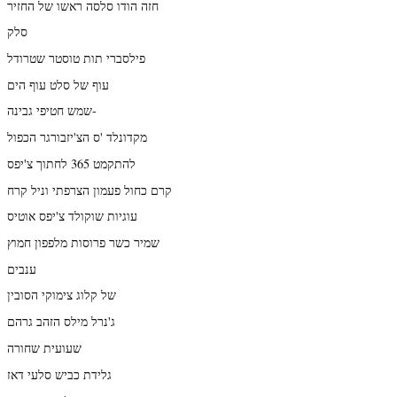
חזה הודו סלסה ראשו של החזיר
סלק
פילסברי תות טוסטר שטרודל
עוף של סלט עוף הים
שמש חטיפי גבינה-
מקדונלד 'ס הצ'יזבורגר הכפול
להתקמט 365 לחתוך צ'יפס
קרם כחול פעמון הצרפתי וניל קרח
עוגיות שוקולד צ'יפס אוטיס
שמיר כשר פרוסות מלפפון חמוץ
ענבים
של קלוג צימוקי הסובין
ג'נרל מילס הזהב גרהם
שעועית שחורה
גלידת כביש סלעי דאז