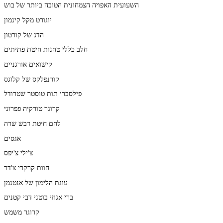
השעועית האפויה הצמחונית הטובה ביותר של בוש
יוגורט מקל קינמון
הדג של קורטון
חלב כללי טחנות חיטת פתיתים
קישואים אורגניים
קורנפלקס של קלוגס
פילסברי תות טוסטר שטרודל
קרוגר טורקיה פפרוני
לחם חיטת דבש שרה
אגסים
צ'ילי צ'יפס
חוות קרקרי צ'דר
עוגת הלימון של אנטנמן
ברי אגוזי בוטני דבי קטנים
קרוגר משמש