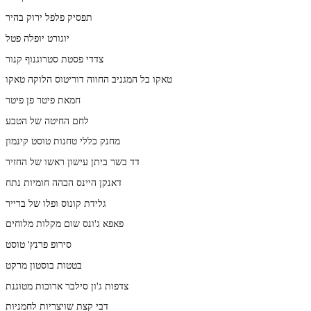
תפסיק פלפל ירוק בהיר
יוגורט יופלה פטל
צדדי פסטת סטרוגנוף קנור
טאקו בל המגניב החווה דוריטוס הלוקה טאקו
חמאת פיטר פן פיטר
לחם החיטה של הטבע
מחנק כללי טחנות טוסט קינמון
דד בשר ביתן עישון ראשו של החזיר
דאנקן היינס הכהה חומיות נתח
גלידת קונוס ופלו של ברייר
פאפא ג'ונס שום מקלות מלוחים
סירופ פרנץ' טוסט
בטטות בוסטון מרקט
צדפות ג'ון סילבר ארוכות מטוגנת
דבי קצת שויצריות לחמניות