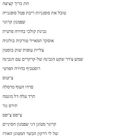
תת כריך קציצה
טובל את סופגניות ריבת פטל סופגנייה
שפמנון קרוגר
גבינת קולבי בחירה פרטית
אוסקר המאייר טורקיה בולוניה
צליית עופות שוק בוסטון
שמש צ'דר שקע הגבינה של-קרקרים עם הגבינה
רוסטביף בחירה הפרטי
צ'יטוס
פרדו העוף מרסלה
תרד עלה דל מונטה
תירס גור
צ'יפס צ'יפס
קרוגר מטוגן דגי שפמנון הסיניים
של לי דרקון הבשר המטוגן האורז