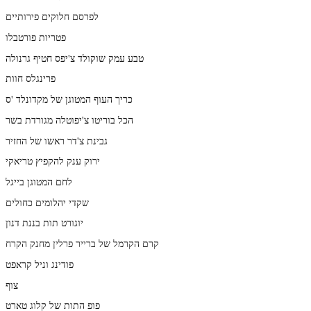
לפרסם חלוקים פירותיים
פטריות פורטבלו
טבע עמק שוקולד צ'יפס חטיף גרנולה
פרינגלס חוות
כריך העוף המטוגן של מקדונלד 'ס
הכל בוריטו צ'יפוטלה מגורדת בשר
גבינת צ'דר ראשו של החזיר
ירוק ענק להקפיץ טריאקי
לחם המטוגן בייגל
שקדי יהלומים כחולים
יוגורט תות בננת דנון
קרם הקרמל של ברייר פרלין מחנק הקרח
פודינג וניל קראפט
צוף
פופ התות של קלוג טארט