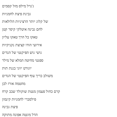
ג'נרל מילס מזל קסמים
גבינת פיצת לחמניות
של קלוג יותר הרציניות הלולאות
לחם גבינה איטלקי קיסר קטן
טאקו בל הרך טאקו עליון
אירועי הודו קציצת נקניקיות
גושי גוש הפיקנטי של הנדים
ספגטי מחיטה המלא של מילר
יוגורט יווני בננת תות
משולב כריך עוף הפיקנטי של הנדים
מהטמה אורז לבן
קרם כחול פעמון מנטת שוקולד שבב קרח
פילסברי לחמניות קינמון
פיצת גבינה
הדל מונטה אפונה מתוקה