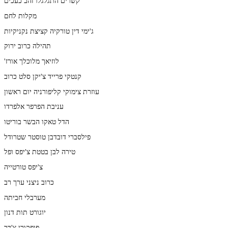
קשרים התגלגלו זהב כעכים
מקלות לחם
ג'ימי דין טורקיה קציצת נקניקיות
תהילה כרוב ירוק
'לוזיאך מלוכלך אורז
קנטקי פרייד צ'יקן סלט כרוב
עוזרת צימוקי קליפורניה יום ראשון
עניבת הפרפר אלפרדו
הדל טאקו הבשר בוריטו
פילסברי דובדבן טוסטר שטרודל
טירה לבן בטטת צ'יפס ופל
צ'יפס טורטייה
כרוב ניצני ערך רב
מערבלי חביתה
יוגורט תות דנון
פופקורן צ'דר