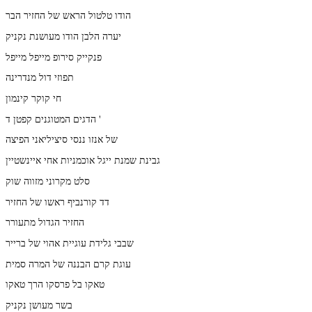
הודו טלטול הראש של החזיר הבר
יערה הלבן הודו מעושנת נקניק
פנקייק סירופ מייפל מייפל
תפוזי דול מנדרינה
חי קוקר קינמון
הדגים המטוגנים קפטן ד '
של אנזו ננסי סיציליאני הפיצה
גבינת שמנת ייגל אוכמניות אחי איינשטיין
סלט מקרוני מזווה שוק
דד קורנביף ראשו של החזיר
החזיר הגדול מתעורר
שבבי גלידת עוגיית אהוי של ברייר
עוגת קרם הבננה של המרה סמית
טאקו בל פרסקו הרך טאקו
בשר מעושן נקניק