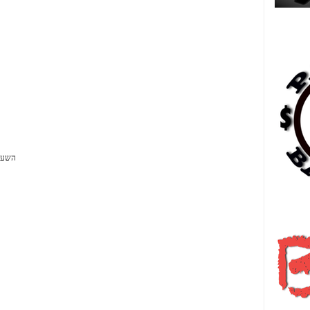
Es
השעוע
日