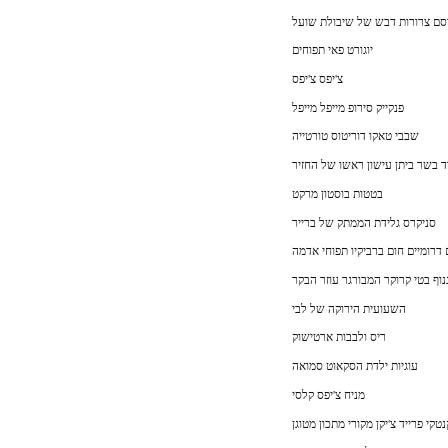
ם צרורות דבש של שיבולת שועל
יוגורט פאי תפוחים
צ'יפס צ'יפס
פנקייק סירופ מייפל מייפל
שבבי טאקו דוריטוס טורטייה
ד בשר ביתן עישון ראשו של החזיר
בטטות בוסטון מרקט
סניקרס גלידת הממתק של ברייר
דרומיים חום ברביקיו תפוחי אדמה
נוף בטי קרוקר המבורגר עוזר הבקר
השעועית הירוקה של לבי
ריס ולבבות ארטישוק
עוגיות ילדת הסקאוט סמואה
מניח צ'יפס קלסי
טקי פרייד צ'יקן מקורי מתכון מטוגן