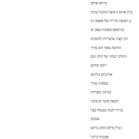
סירופ ופלים
ברון אדום 4 פיצת מחבת גבינה
גן הפיצה טרייה של פאפא ג'ון
שרימפס פופקורן פאק ים
דבי קצת שויצריות לחמניות
הודעת סופר זהב פריך
החלבי המיני של קלוג יטס
ריבת תותים
אורגניים מלונים
פופקורן צ'דר
טווינקי מארחת
חמאת פיטר פן פיטר
טירה לבנה טבעות בצל
אגסים
ג'נרל מילס הזהב גרהם
אבטיח קרוגר