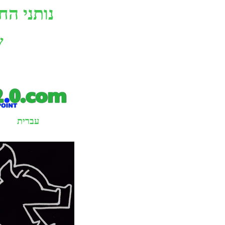
נותני הח
ש
עברית