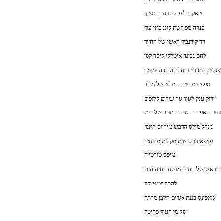
טאקו בל פרסקו הרך טאקו
פנדה מפורשת קונג פאו עוף
דד קורנביף ראשו של החזיר
לחם גבינה איטלקי קיסר קטן
פנקייק עם ריבת חלב הדודה ימימה
ספגטי מחיטה המלא של מילר
ירוק ענק לגזור גזר גמדים קלופים
ית האפויה הטובה ביותר של בוש
ג'נרל מילס הדבש צ'יריוס האגוז
פאפא ג'ונס שום מקלות מלוחים
צ'יפס טורטייה
הראש של החזיר מושחר חזה הודו
להתקמט צ'יפס
מאפינס בננת אגוזים הלבן מרתה
של מו העוף פהיטה