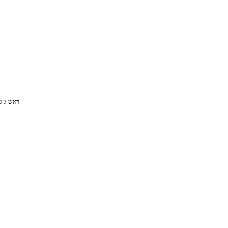
ראש 3 גבינות שקע קולבי הפלפל של החזיר