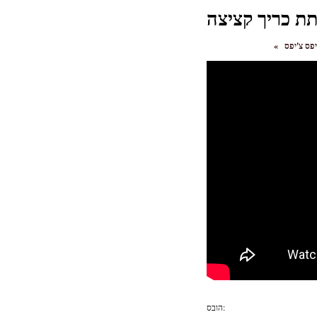
ת כריך קציצה
«
הובס: