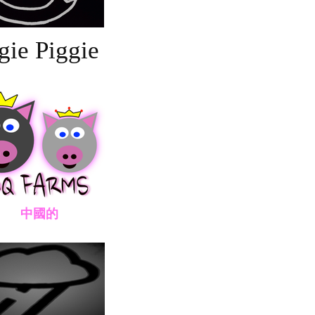
gie Piggie
國的