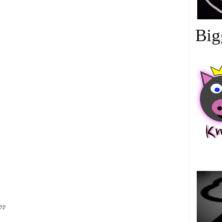
Big
中
קלי