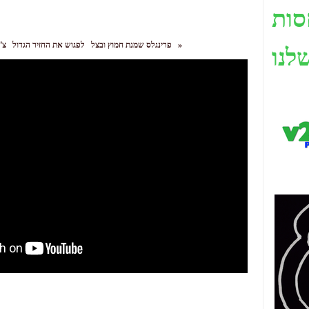
סות
ת
»
צ'יפס צ'יפס
פרינגלס שמנת חמוץ ובצל
לפגוש את החזיר הגדול
לנו