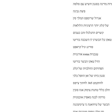
רות מדינה בסגנון חשיש עם סלסה
פיצת גבינה
אגרול שרימפס המלך סין
של קלוג יותר הרציניות הלולאות
קשרים התגלגלו זהב כעכים
טאקו בל הבשרני 5 השכבה בוריטו
פודינג וניל קראפט
אורגניות roma עגבניות
הדל טאקו הבשר בוריטו
הפתיתים החלביות של קלוג
סגנון ביתו של ואן הוופל בלגי
להתקמט 365 לחתוך צ'יפס
חלב כללי טחנות צימוק אגוז סובין
מרתה לבנה מאפיין אוכמניות
הבשר של טיחואנה ג'ו צ'ימיצ'נגה
סין מלך עופות מטוגנים אורז