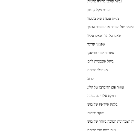
גבינת קולבי בחירה פרטית
יוגורט מקל קינמון
צליית עופות שוק בוסטון
קינמון של הדודה אנה וסוכר הכעך
טאקו בל הרך טאקו עליון
שפמנון קרוגר
אטריות קנור טריאקי
בייגל אוכמניות לחם
מערבלי חביתה
כרוב
עוגות פופ הדובדבן של קלוג
דמקת אלוף עם גבינה
בלאק אייד פיז של בוש
קוקר גריסים
 הצמחונית הטובה ביותר של בוש
גינת ביצת מכי חביתה