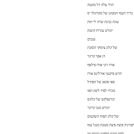
תרד עלה דל מונטה
כריך העוף המטוגן של מקדונלד 'ס
עוגת גבינת שרה לי תות
יוגורט עוגיית קינמון
ענבים
של קלוג צימוקי הסובין
דג אפוי קרוגר
אורז רוני אורז פילאף
חדש פיקנטי אורלינס אורז
פאי פקאן של הפתיל
מכרזי לפיד לשון תאו
קורנפלקס של קלוגס
יוגורט מנגו קרוגר
של קלוג תפוח השקעים
פורניה פיצת פיצת מטבח מנגל עוף
לחם תירס חלפניו כהרף עין