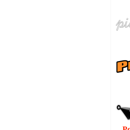
हि
ру
P