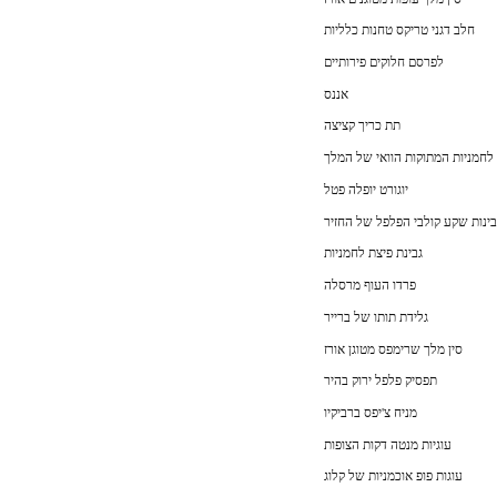
חלב דגני טריקס טחנות כלליות
לפרסם חלוקים פירותיים
אננס
תת כריך קציצה
לחמניות המתוקות הוואי של המלך
יוגורט יופלה פטל
גבינת פיצת לחמניות
פרדו העוף מרסלה
גלידת תותו של ברייר
סין מלך שרימפס מטוגן אורז
תפסיק פלפל ירוק בהיר
מניח צ'יפס ברביקיו
עוגיות מנטה דקות הצופות
עוגות פופ אוכמניות של קלוג