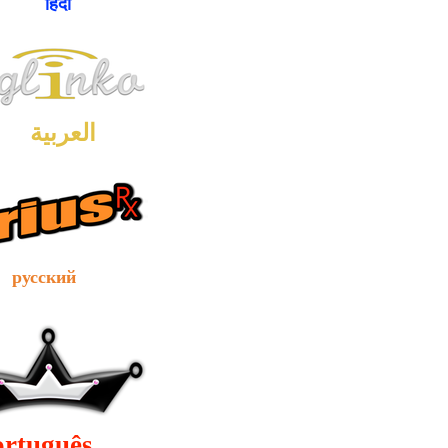
ंदी
العربية
сский
ortuguês