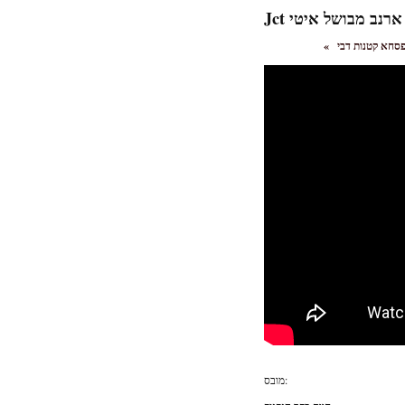
Jct ארנב מבושל איטי
«
מובס: