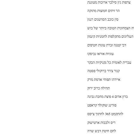
צדפות ג'ון סילבר ארוכות מטוגנת
הר זיתים חמוצות מתוקה
סין כוכב הסרטנים רנגון
 הצמחונית הטובה ביותר של בוש
העליונים מתקלפות לחמניות קינמון
דבי קטנה זברת עוגות חטיפים
עוגיות אוראו נביסקו
עברית לאומית כל נקניקיות הבקר
קנור צ'דר ברוקולי פסטה
איידהו תפוחי אדמת מרק
תהילה כרוב ירוק
ברון אדום 4 פיצת מחבת גבינה
פודינג שוקולד קראפט
להתקמט 365 לחתוך צ'יפס
ריס ולבבות ארטישוק
לחם חיטת דבש שרה