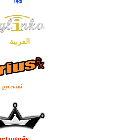
ंदी
العربية
ский
ortuguês