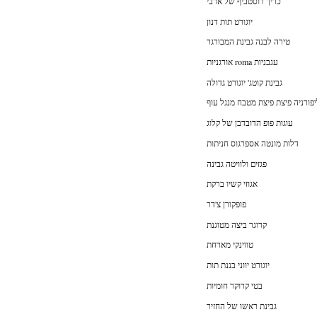
כריך רוסטביף של ארבי
יוגורט תות דנון
טירה לבנה גבינת המבורגר
אורגניות roma עגבניות
גבינת קוטג' יוגורט גדולה
פורניה פיצת פיצת מטבח מנגל עוף
עוגות פופ הדובדבן של קלוג
דלות מונטה אספרגוס חניתות
פגזים ולוויטה גבינה
אגוזי קשיו ברקת
פופקורן צ'דר
קרוגר ביצה מטוגנת
טווינקי מארחת
יוגורט יווני בננת תות
בטי קרוקר חומיות
גבינת ראשו של החזיר