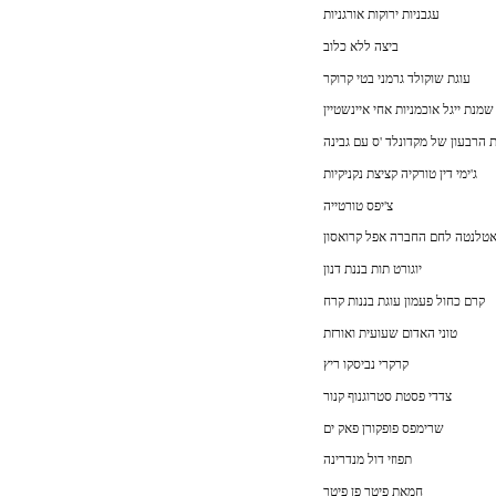
עגבניות ירוקות אורגניות
ביצה ללא כלוב
עוגת שוקולד גרמני בטי קרוקר
שמנת ייגל אוכמניות אחי איינשטיין
 הרבעון של מקדונלד 'ס עם גבינה
ג'ימי דין טורקיה קציצת נקניקיות
צ'יפס טורטייה
טלנטה לחם החברה אפל קרואסון
יוגורט תות בננת דנון
קרם כחול פעמון עוגת בננות קרח
טוני האדום שעועית ואורזת
קרקרי נביסקו ריץ
צדדי פסטת סטרוגנוף קנור
שרימפס פופקורן פאק ים
תפוזי דול מנדרינה
חמאת פיטר פן פיטר