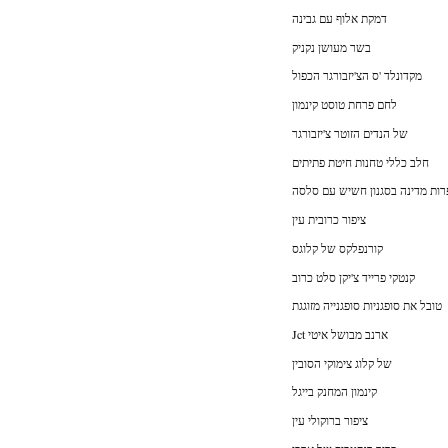
דמקת אלוף עם גבינה
בשר מעושן נקניק
מקדונלד 'ס הצ'יזבורגר הכפול
לחם פרחת טוסט קינמון
של הנדים הזוטר צ'יזבורגר
חלב כללי טחנות חיטת פתיתים
רות מדינה בסגנון חשיש עם סלסה
ציפור כרובית עין
קורנפלקס של קלוגס
קנטקי פרייד צ'יקן סלט כרוב
טובל את סופגניות סופגנייה מזוגגת
Jct ארנב מבושל איטי
של קלוג צימוקי הסובין
קינמון המחנק בייגל
ציפור ברוקולי עין