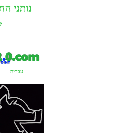
נותני הח
ש
עברית