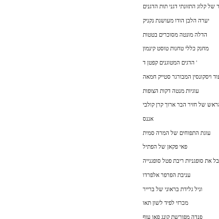
 של קלוג התזונתי דגני תות הדגנים
יערה הלבן הודו מעושנת נקניק
הדלה מונטה מסוכרים בטטות
מחנק כללי טחנות טוסט קינמון
הדגים המטוגנים קפטן ד '
וד ויסקונסין המבורגר סטייק חמאה
עוגיות מנטה דקות הצופות
ראש של חזיר הבר ארוך קרן קולבי
אננס
עוגת התפוחים של המרה סמית
פאי פקאן של הפתיל
ל את סופגניות ריבת פטל סופגנייה
עניבת הפרפר אלפרדו
וניל גלידת בראוני של ברייר
מכרזי לפיד לשון תאו
פנדה מפורשת קונג פאו עוף