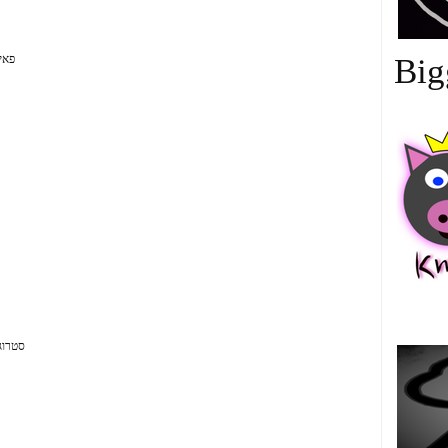
פאי
Big
中
סטרוג