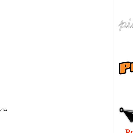
हि
рус
בטי ק
P