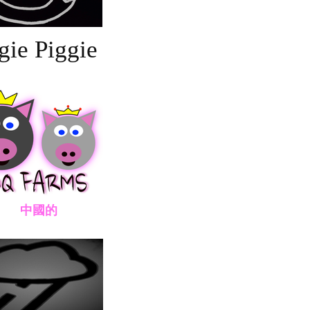
gie Piggie
國的