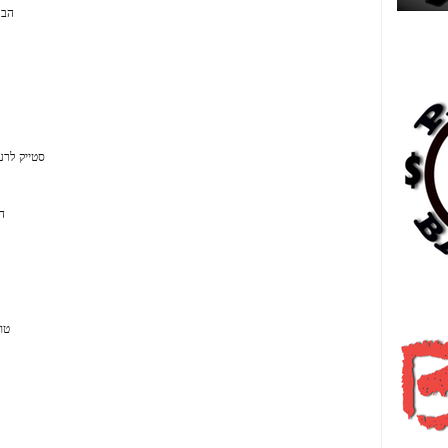
הבר
Es
סטייק לרע
ה
日
טוב