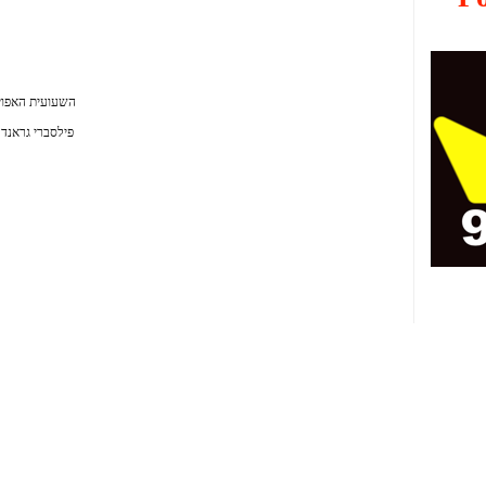
השעועית האפויה
פילסברי גראנד 