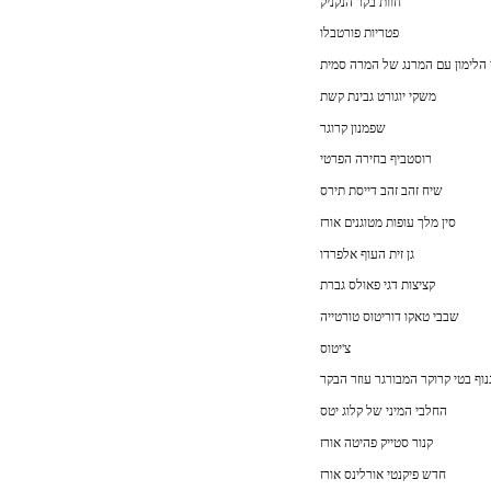
חוות בקר הנקניק
פטריות פורטבלו
 הלימון עם המרנג של המרה סמית
משקי יוגורט גבינת קשת
שפמנון קרוגר
רוסטביף בחירה הפרטי
שיח זהב זהב דייסת תירס
סין מלך עופות מטוגנים אורז
גן זית העוף אלפרדו
קציצות דגי פאולס גברת
שבבי טאקו דוריטוס טורטייה
צ'יטוס
נוף בטי קרוקר המבורגר עוזר הבקר
החלבי המיני של קלוג יטס
קנור סטייק פהיטה אורז
חדש פיקנטי אורלינס אורז