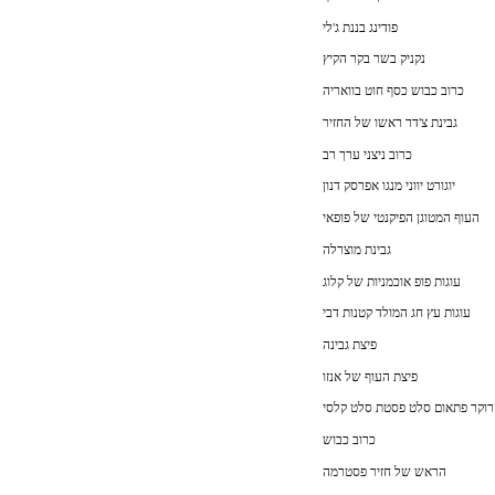
פודינג בננת ג'לי
נקניק בשר בקר הקיץ
כרוב כבוש כסף חוט בוואריה
גבינת צ'דר ראשו של החזיר
כרוב ניצני ערך רב
יוגורט יווני מנגו אפרסק דנון
העוף המטוגן הפיקנטי של פופאי
גבינת מוצרלה
עוגות פופ אוכמניות של קלוג
עוגות עץ חג המולד קטנות דבי
פיצת גבינה
פיצת העוף של אנזו
רוקר פתאום סלט פסטת סלט קלסי
כרוב כבוש
הראש של חזיר פסטרמה