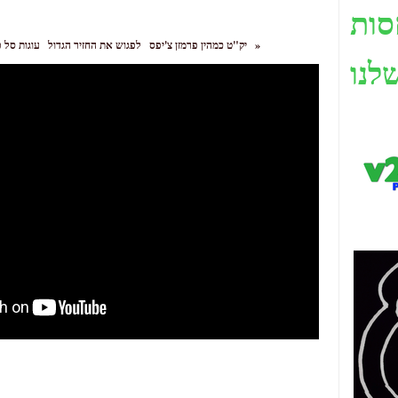
סות
»
עוגות סל פסחא קטנות דבי
יק"ט כמהין פרמזן צ'יפס
לפגוש את החזיר הגדול
לנו