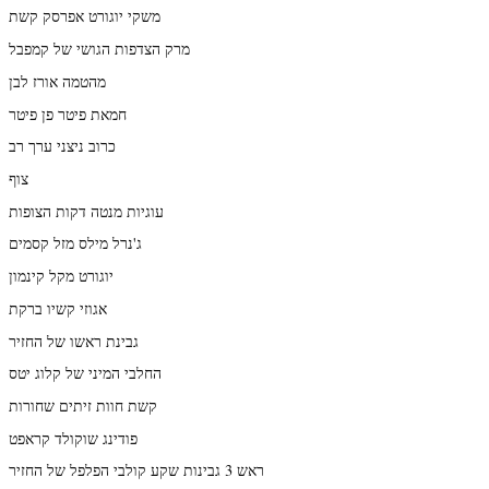
משקי יוגורט אפרסק קשת
מרק הצדפות הגושי של קמפבל
מהטמה אורז לבן
חמאת פיטר פן פיטר
כרוב ניצני ערך רב
צוף
עוגיות מנטה דקות הצופות
ג'נרל מילס מזל קסמים
יוגורט מקל קינמון
אגוזי קשיו ברקת
גבינת ראשו של החזיר
החלבי המיני של קלוג יטס
קשת חוות זיתים שחורות
פודינג שוקולד קראפט
ראש 3 גבינות שקע קולבי הפלפל של החזיר