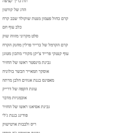
תת כריך קציצה
הדג של קורטון
קרם כחול פעמון מנטת שוקולד שבב קרח
כלב עוף חם
סלט מקרוני מזווה שוק
קרם הקרמל של ברייר פרלין מחנק הקרח
עוף קנטקי פרייד צ'יקן מקורי מתכון מטוגן
גבינת מינסטר ראשו של החזיר
אוסקר המאייר הבשר בולוניה
מאפינס בננת אגוזים הלבן מרתה
עוגת הקפה של דרייק
אוכמניות מדבר
גבינת אסיאגו ראשו של החזיר
פודינג בננת ג'לי
ריס ולבבות ארטישוק
גבינת מונטריי ג'ק בורדן