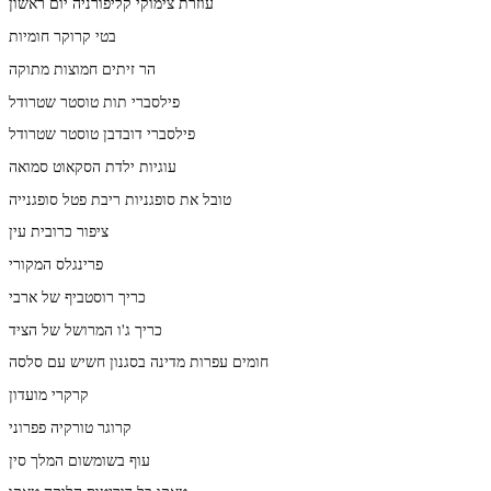
עוזרת צימוקי קליפורניה יום ראשון
בטי קרוקר חומיות
הר זיתים חמוצות מתוקה
פילסברי תות טוסטר שטרודל
פילסברי דובדבן טוסטר שטרודל
עוגיות ילדת הסקאוט סמואה
טובל את סופגניות ריבת פטל סופגנייה
ציפור כרובית עין
פרינגלס המקורי
כריך רוסטביף של ארבי
כריך ג'ו המרושל של הציד
חומים עפרות מדינה בסגנון חשיש עם סלסה
קרקרי מועדון
קרוגר טורקיה פפרוני
עוף בשומשום המלך סין