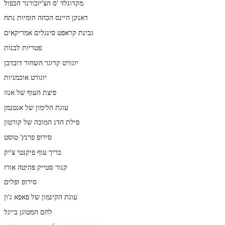
מקדונלד 'ס הצ'יזבורגר הכפול
דאנקן היינס הכהה חומיות נתח
גבינת קראפט סינגלים אמריקאים
פטריות לבנות
יוגורט קרוגר השחור דובדבן
יוגורט אוכמניות
פיצת העוף של אנזו
עוגת הלימון של אנטנמן
פילת הדג המוכה של קורטון
סירופ פרנץ' טוסט
כריך עוף פיקנטי צ'יק
קנור סטייק פהיטה אורז
סירופ ופלים
עוגת הקינמון של פאפא ג'ון
לחם המטוגן בייגל