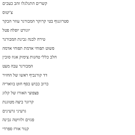
קשרים התגלגלו זהב כעכים
צ'יטוס
סטרוגנוף בטי קרוקר המבורגר עוזר הבקר
יוגורט יופלה פטל
טירה לבנה גבינת המבורגר
פשוט תפוחי אדמת תפוחי אדמה
חלב כללי טחנות צימוק אגוז סובין
המבורגר עבה מעט
דד קורנביף ראשו של החזיר
כרוב כבוש כסף חוט בוואריה
פצפוצי האורז של קלוג
קרוגר ביצה מטוגנת
גרעיני גרעינים
פגזים ולוויטה גבינה
קנור אורז ספרדי