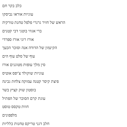
כלב בקר חם
עוגיות אוראו נביסקו
הראש של חזיר גרגרי פלפל טחנת טורקיה
ברי אגוזי בוטני דבי קטנים
אורז רוני אורז ספרדי
הקינמון של הדודה אנה וסוכר הכעך
עוף של סלט עוף הים
סין מלך עופות מטוגנים אורז
עוגיות שוקולד צ'יפס אוטיס
פיצת קיסר קטנה עמוקה צלחת גבינה
בוסטון שוק קציץ בשר
עוגת קרם הסוכר של הפתיל
חוות טקסס טוסט
מלפפונים
חלב דגני טריקס טחנות כלליות