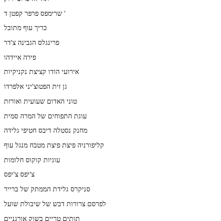
שרימפס פרפר קפטן ד '
כריך עוף מתובל
פרינגלס הגבינה צ'דר
פירה איידהו
אירועי הודו קציצת נקניקיות
גן זית הפטוצ'יני אלפרדו
טוני האדום שעועית ואורזת
עוגת התפוחים של המרה סמית
מחנק נסטלה דיבס חטיפי גלידה
קליפורניה פיצת פיצת מטבח מנגל עוף
עוגיות קוקוס חלומות
צ'יפס צ'יפס
סניקרס גלידת הממתק של ברייר
לפרסם צרורות דבש של שיבולת שועל
תותים טריים בשוק אורגניים