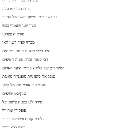
פרדו העוף מרסלה
דד בשר ביתן עישון ראשו של החזיר
בשר יווני ולעטוף כבש
טורקיה פפרוני
מכרזי לפיד לשון תאו
חלב כללי טחנות חיטת פתיתים
דבי קטנה זברת עוגות חטיפים
פרותי היער האדום k המיוחדים של קלוג
טובל את סופגניות סופגנייה מזוגגת
עוגות פופ אוכמניות של קלוג
סנקיסט שזיפים
טירה לבן בטטת צ'יפס ופל
פופקורן אורוויל
גלידת קונוס ופלו של ברייר
ביצה ללא כלוב