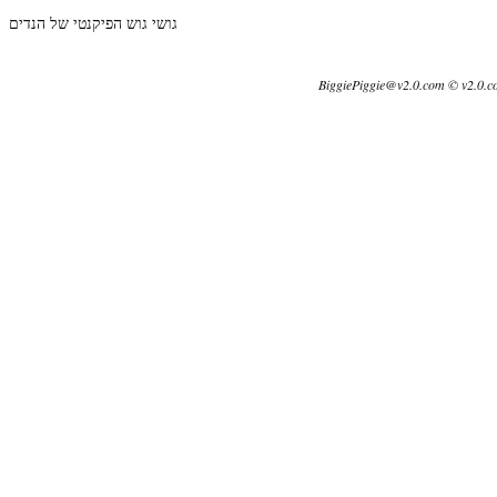
גושי גוש הפיקנטי של הנדים
BiggiePiggie@v2.0.com © v2.0.c