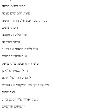
תפוזי דול מנדרינה
פיצת לחם שום מצבה
פנקייק עם ריבת חלב הדודה ימימה
ריבת תותים
תרד עלה דל מונטה
גבינת מוצרלה
וניל גלידת בראוני של ברייר
שוק פומלו חקלאים
חטיפי תירס גבינת צ'ילי צ'יפס
חרדל השמש של אלן
לחם החיטה של הטבע
משולב כריך עוף הפיקנטי של הנדים
בצל מתוק
קנטקי פרייד צ'יקן סלט כרוב
קישואים אורגניים