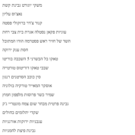
משקי יוגורט גבינת קשת
נאצ'וס עליון
קנור צ'דר ברוקולי פסטה
עוגיות פקאן נסטלה אגרת בית צבי רחת
השד של חזיר ראש פסטרמה הודו המתובל
חסת ענק ירוקה
טאקו בל הבשרני 5 השכבה בוריטו
שבבי טאקו דוריטוס טורטייה
סין כוכב הסרטנים רנגון
אוסקר המאייר טורקיה בולוניה
שמיר כשר פרוסות מלפפון חמוץ
גבינה פרטית מבחר שום צמח מונטריי ג'ק
שקדי יהלומים כחולים
עגבניות ירוקות אורגניות
גבינת פיצת לחמניות