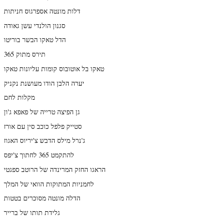
דלות מונטה אספרגוס חניתות
סגנון הולנדי עשן גאודה
הדל טאקו הבשר בוריטו
תירס מתוק 365
טאקו בל אוטובוס קומות עליונות טאקו
יערה הלבן הודו מעושנת נקניק
מקלות לחם
גן הפיצה טרייה של פאפא ג'ון
סטייק פלפל כוכב סין עם אורז
ג'נרל מילס הדבש צ'יריוס האגוז
להתקמט 365 לחתוך צ'יפס
הראגו החזק המרינדה של הרוטב ספגטי
לחמניות המתוקות הוואי של המלך
הדלה מונטה מסוכרים בטטות
גלידת תותו של ברייר