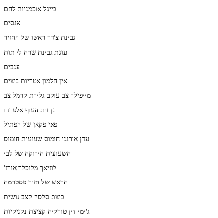
בייגל אוכמניות לחם
אגסים
גבינת צ'דר ראשו של החזיר
עוגת גבינת שרה לי תות
ענבים
אין חלמון אטריות ביצים
מייפילד צב עוקב גלידת קרמל צב
גן זית העוף אלפרדו
פאי פקאן של הפתיל
עדן אורגני חומוס שעועית חומוס
השעועית הירוקה של לבי
'לוזיאך מלוכלך אורז
הראש של חזיר פסטרמה
ביצת סלסה קצב גושית
ג'ימי דין טורקיה קציצת נקניקיות