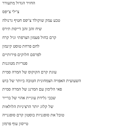
החזיר הגדול מתעורר
צ'ילי צ'יפס
טבע עמק שוקולד צ'יפס חטיף גרנולה
שיח זהב זהב דייסת תירס
קרם כחול פעמון הצרפתי וניל קרח
לחם פרחת טוסט קינמון
לפרסם חלוקים פירותיים
פטריות מטוגנות
עוגת קרם הקוקוס של המרה סמית
השעועית האפויה הצמחונית הטובה ביותר של בוש
פאי הלימון עם המרנג של המרה סמית
שבבי גלידת עוגיית אהוי של ברייר
של קלוג יותר הרציניות הלולאות
טובל את סופגניות בוסטון קרם סופגנייה
טייסון עוף פרמזן