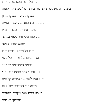
סין מלך שרימפס מטוגן אורז
הביצים המקושקשות הטובות ביותר של ביצת הקרקעות
טאקו בל הרך טאקו עליון
עוגת קרם הבננה של המרה סמית
ציפור עין יולה בשר לו מיין
של אנזו ננסי סיציליאני הפיצה
שמש חטיפי גבינה-
טאקו בל פרסקו הרך טאקו
סגנון ביתו של ואן הוופל בלגי
הדגים המטוגנים קפטן ד '
ניו יורק טקסס טוסט הגבינה 5
ירוק ענק לגזור גזר גמדים קלופים
עוגות פופ הדובדבן של קלוג
פאפא ג'ונס שום מקלות מלוחים
טווינקי מארחת