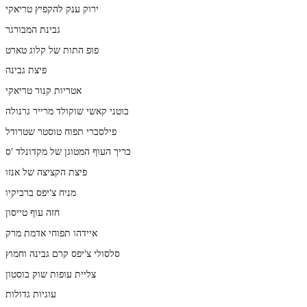
ירוק ענק להקפיץ טריאקי
גבינת המבורגר
פופ התות של קלוג טארט
פיצת גבינה
אטריות קנור טריאקי
בוטני קאשי שוקולד מרייר גרנולה
פילסברי תפוח טוסטר שטרודל
כריך העוף המטוגן של מקדונלד 'ס
פיצת הקציצה של אנזו
מניח צ'יפס ברביקיו
חזה עוף טייסון
איידהו תפוחי אדמת מרק
סלסולי צ'יפס קרם גבינה וחמוץ
צליית עופות שוק בוסטון
עוגיות גדולות