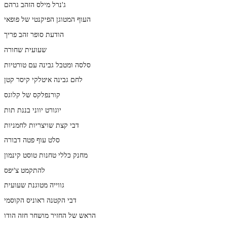
ג'נרל מילס הזהב גרהם
העוף המטוגן הפיקנטי של פופאי
הודעת סופר זהב פריך
שעועית שחורה
סלסה ומטבל גבינה עם טורטיות
לחם גבינה איטלקי קיסר קטן
קורנפלקס של קלוגס
יוגורט יווני בננת תות
דבי קצת שויצריות לחמניות
סלט עוף פטה דבורה
מחנק כללי טחנות טוסט קינמון
להתקמט צ'יפס
גווייה מטוגנת שעועית
דבי הקטנה ראוניס הקוסמי
הראש של החזיר מושחר חזה הודו