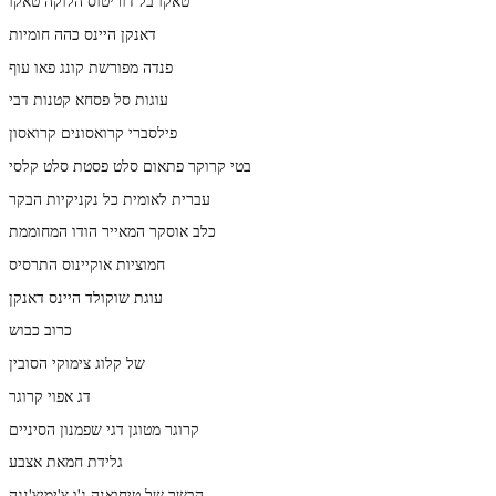
טאקו בל דוריטוס הלוקה טאקו
דאנקן היינס כהה חומיות
פנדה מפורשת קונג פאו עוף
עוגות סל פסחא קטנות דבי
פילסברי קרואסונים קרואסון
בטי קרוקר פתאום סלט פסטת סלט קלסי
עברית לאומית כל נקניקיות הבקר
כלב אוסקר המאייר הודו המחוממת
חמוציות אוקיינוס התרסיס
עוגת שוקולד היינס דאנקן
כרוב כבוש
של קלוג צימוקי הסובין
דג אפוי קרוגר
קרוגר מטוגן דגי שפמנון הסיניים
גלידת חמאת אצבע
הבשר של טיחואנה ג'ו צ'ימיצ'נגה