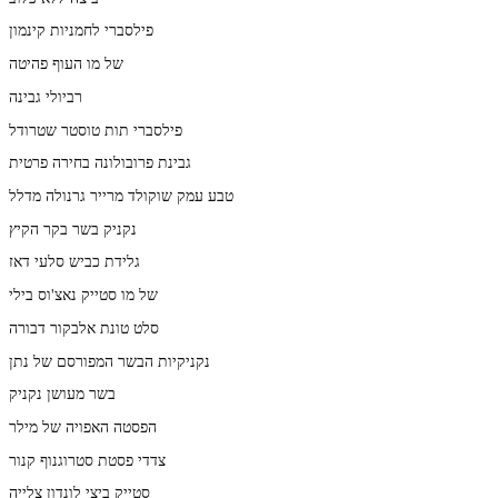
פילסברי לחמניות קינמון
של מו העוף פהיטה
רביולי גבינה
פילסברי תות טוסטר שטרודל
גבינת פרובולונה בחירה פרטית
טבע עמק שוקולד מרייר גרנולה מדלל
נקניק בשר בקר הקיץ
גלידת כביש סלעי דאז
של מו סטייק נאצ'וס בילי
סלט טונת אלבקור דבורה
נקניקיות הבשר המפורסם של נתן
בשר מעושן נקניק
הפסטה האפויה של מילר
צדדי פסטת סטרוגנוף קנור
סטייק ביצי לונדון צלייה