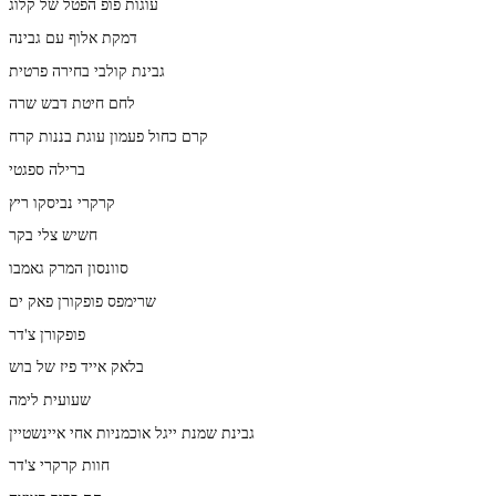
עוגות פופ הפטל של קלוג
דמקת אלוף עם גבינה
גבינת קולבי בחירה פרטית
לחם חיטת דבש שרה
קרם כחול פעמון עוגת בננות קרח
ברילה ספגטי
קרקרי נביסקו ריץ
חשיש צלי בקר
סוונסון המרק גאמבו
שרימפס פופקורן פאק ים
פופקורן צ'דר
בלאק אייד פיז של בוש
שעועית לימה
גבינת שמנת ייגל אוכמניות אחי איינשטיין
חוות קרקרי צ'דר