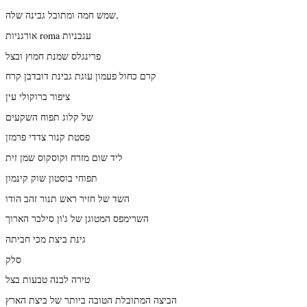
שמש חמה ומתובל גבינה שלה,
אורגניות roma עגבניות
פרינגלס שמנת חמוץ ובצל
קרם כחול פעמון עוגת גבינת דובדבן קרח
ציפור ברוקולי עין
של קלוג תפוח השקעים
פסטת קנור צדדי פרמזן
ליד שום מזרח וקוסקוס שמן זית
תפוחי בוסטון שוק קינמון
השד של חזיר ראש תנור זהב הודו
השרימפס המטוגן של ג'ון סילבר הארוך
גינת ביצת מכי חביתה
סלק
טירה לבנה טבעות בצל
הביצה המתובלת הטובה ביותר של ביצת הארץ