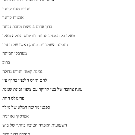
יוגורט מנגו קרוגר
אבטיח קרוגר
ברון אדום 4 פיצת מחבת גבינה
טאקו בל המגניב החווה דוריטוס הלוקה טאקו
הגבינה השויצרית תינוק ראשו של החזיר
מערבלי חביתה
כרוב
גבינת קוטג' יוגורט גדולה
לחם תירס חלפניו כהרף עין
עוגה צהובה של בטי קרוקר עם ציפוי גבינת שמנת
פרינגלס חוות
ספגטי מחיטה המלא של מילר
אפרסקי גאורגיה
השעועית האפויה הטובה ביותר של בוש
תהילה כרוב ירוק