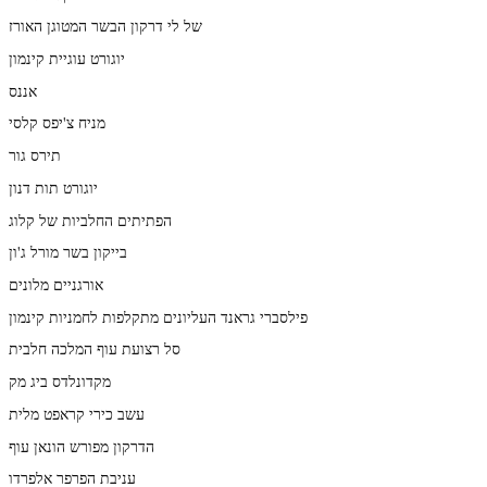
של לי דרקון הבשר המטוגן האורז
יוגורט עוגיית קינמון
אננס
מניח צ'יפס קלסי
תירס גור
יוגורט תות דנון
הפתיתים החלביות של קלוג
בייקון בשר מורל ג'ון
אורגניים מלונים
פילסברי גראנד העליונים מתקלפות לחמניות קינמון
סל רצועת עוף המלכה חלבית
מקדונלדס ביג מק
עשב כירי קראפט מלית
הדרקון מפורש הונאן עוף
עניבת הפרפר אלפרדו