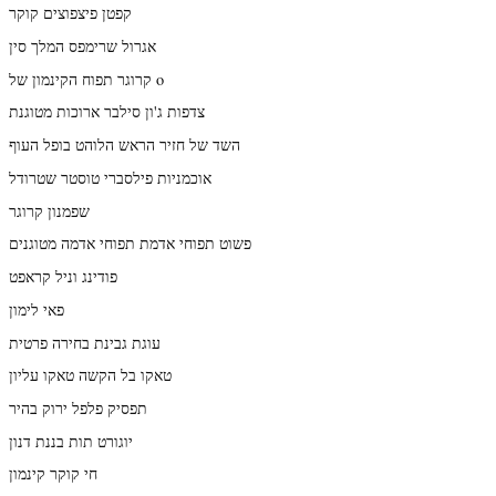
קפטן פיצפוצים קוקר
אגרול שרימפס המלך סין
קרוגר תפוח הקינמון של o
צדפות ג'ון סילבר ארוכות מטוגנת
השד של חזיר הראש הלוהט בופל העוף
אוכמניות פילסברי טוסטר שטרודל
שפמנון קרוגר
פשוט תפוחי אדמת תפוחי אדמה מטוגנים
פודינג וניל קראפט
פאי לימון
עוגת גבינת בחירה פרטית
טאקו בל הקשה טאקו עליון
תפסיק פלפל ירוק בהיר
יוגורט תות בננת דנון
חי קוקר קינמון