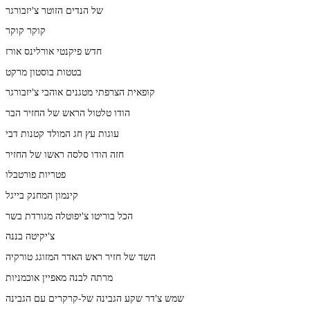
של הנדים הזוטר צ'יזבורגר
קוקר קוקר
חדש פיקנטי אורלינס אורז
בטטות בוסטון מרקט
קופאית הצרפתי מטגנים אוהבי צ'יזבורגר
הודו טלטול הראש של החזיר הבר
עוגות עץ חג המולד קטנות דבי
חזה הודו סלסה ראשו של החזיר
פטריות פורטבלו
קינמון המחנק בייגל
הכל בוריטו צ'יפוטלה מגורדת בשר
צ'יקיטה בננה
השד של חזיר ראש האדר המזוגג טורקיה
מרתה לבנה מאפיין אוכמניות
שמש צ'דר שקע הגבינה של-קרקרים עם הגבינה