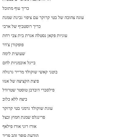
כריך עוף מתובל
עוגה צהובה של בטי קרוקר עם ציפוי גבינת שמנת
כריך רוסטביף של ארבי
עוגיות פקאן נסטלה אגרת בית צבי רחת
פופקורן צ'דר
שעועית לימה
בייגל אוכמניות לחם
בוטני קאשי שוקולד מרייר גרנולה
פיצת הקציצה של אנזו
פילסברי דובדבן טוסטר שטרודל
ביצה ללא כלוב
עוגת שוקולד גרמני בטי קרוקר
פרינגלס שמנת חמוץ ובצל
אורז רוני אורז פילאף
הודעת סופר זהב פריך