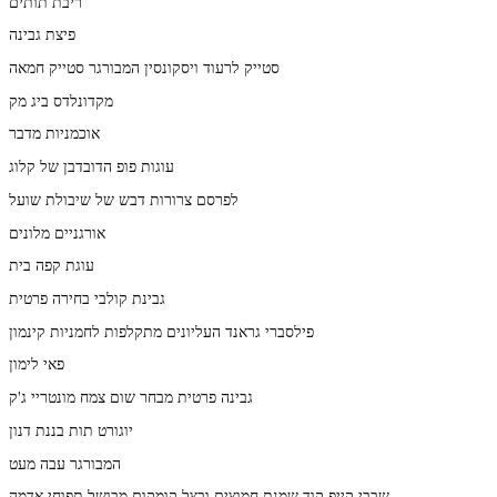
ריבת תותים
פיצת גבינה
סטייק לרעוד ויסקונסין המבורגר סטייק חמאה
מקדונלדס ביג מק
אוכמניות מדבר
עוגות פופ הדובדבן של קלוג
לפרסם צרורות דבש של שיבולת שועל
אורגניים מלונים
עוגת קפה בית
גבינת קולבי בחירה פרטית
פילסברי גראנד העליונים מתקלפות לחמניות קינמון
פאי לימון
גבינה פרטית מבחר שום צמח מונטריי ג'ק
יוגורט תות בננת דנון
המבורגר עבה מעט
שבבי קייפ קוד שמנת חמוצים ובצל קומקום מבושל תפוחי אדמה