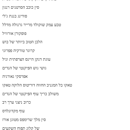
סין כוכב הסרטנים רנגון
פודינג בננת ג'לי
טבע עמק שוקולד מרייר גרנולה מדלל
פופקורן אורוויל
הלבן הטוב ביותר של בוש
קרוגר טורקיה פפרוני
עוגת דנקן היינס הצרפתית וניל
גושי גוש הפיקנטי של הנדים
אפרסקי גאורגיה
טאקו בל המגניב החווה דוריטוס הלוקה טאקו
משולב כריך עוף הפיקנטי של הנדים
כרוב ניצני ערך רב
עוף מקדונלדס
סין מלך שרימפס מטוגן אורז
של קלוג תפוח השקעים