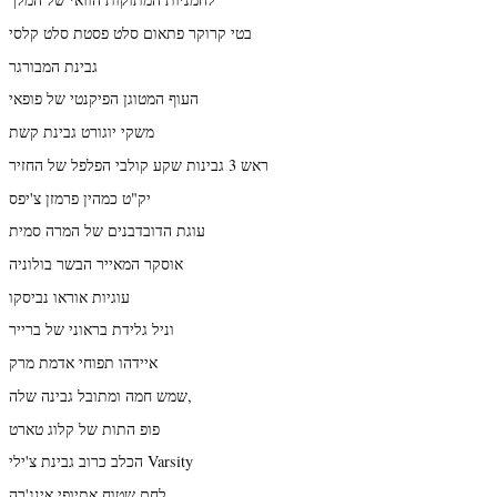
בטי קרוקר פתאום סלט פסטת סלט קלסי
גבינת המבורגר
העוף המטוגן הפיקנטי של פופאי
משקי יוגורט גבינת קשת
ראש 3 גבינות שקע קולבי הפלפל של החזיר
יק"ט כמהין פרמזן צ'יפס
עוגת הדובדבנים של המרה סמית
אוסקר המאייר הבשר בולוניה
עוגיות אוראו נביסקו
וניל גלידת בראוני של ברייר
איידהו תפוחי אדמת מרק
שמש חמה ומתובל גבינה שלה,
פופ התות של קלוג טארט
הכלב כרוב גבינת צ'ילי Varsity
לחם שטוח אתיופי אינג'רה