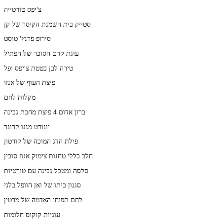
צ'יפס טורטייה
סטייק בית השמנת הקיסר של קן
סירופ פרנץ' טוסט
עוגת קרם הסוכר של הפתיל
טירה לבן בטטת צ'יפס ופל
פיצת העוף של אנזו
מקלות לחם
ברון אדום 4 פיצת מחבת גבינה
יוגורט מנגו קרוגר
פילת הדג המוכה של קורטון
חלב כללי טחנות צימוק אגוז סובין
סלסה ומטבל גבינה עם טורטיות
סגנון ביתו של ואן הוופל בלגי
לחם תפוחי האדמה של מרטין
עוגיות קוקוס חלומות