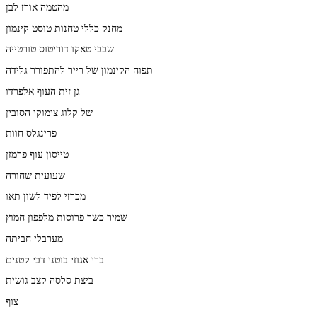
מהטמה אורז לבן
מחנק כללי טחנות טוסט קינמון
שבבי טאקו דוריטוס טורטייה
תפוח הקינמון של רייר להתפורר גלידה
גן זית העוף אלפרדו
של קלוג צימוקי הסובין
פרינגלס חוות
טייסון עוף פרמזן
שעועית שחורה
מכרזי לפיד לשון תאו
שמיר כשר פרוסות מלפפון חמוץ
מערבלי חביתה
ברי אגוזי בוטני דבי קטנים
ביצת סלסה קצב גושית
צוף