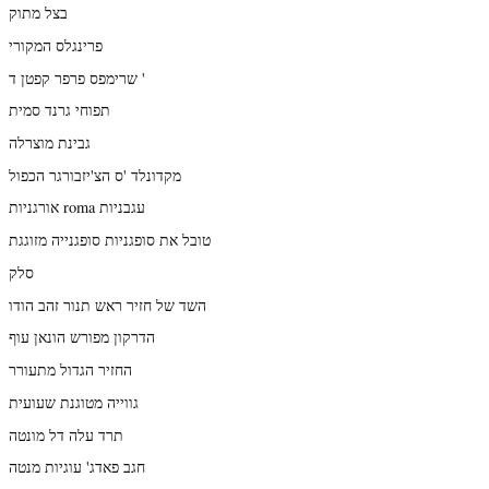
בצל מתוק
פרינגלס המקורי
שרימפס פרפר קפטן ד '
תפוחי גרנד סמית
גבינת מוצרלה
מקדונלד 'ס הצ'יזבורגר הכפול
אורגניות roma עגבניות
טובל את סופגניות סופגנייה מזוגגת
סלק
השד של חזיר ראש תנור זהב הודו
הדרקון מפורש הונאן עוף
החזיר הגדול מתעורר
גווייה מטוגנת שעועית
תרד עלה דל מונטה
חגב פאדג' עוגיות מנטה