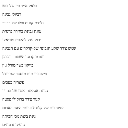
בלאק אייד פיז של בוש
רביולי גבינה
גלידת קונוס ופלו של ברייר
עוגת גבינת בחירה פרטית
ירוק ענק להקפיץ טריאקי
שמש צ'דר שקע הגבינה של-קרקרים עם הגבינה
יוגורט קרוגר השחור דובדבן
בייקון בשר מורל ג'ון
פילסברי תות טוסטר שטרודל
פיצריה כעכים
גבינת אסיאגו ראשו של החזיר
קנור צ'דר ברוקולי פסטה
פרותי היער האדום k המיוחדים של קלוג
גינת ביצת מכי חביתה
גרעיני גרעינים