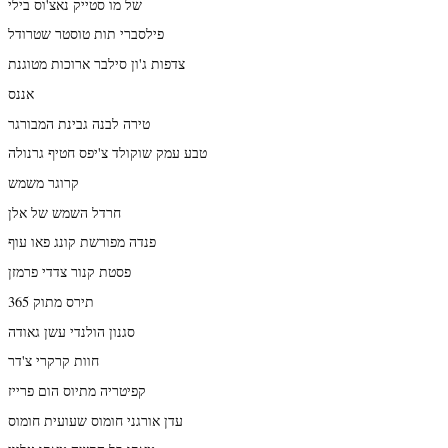
של מו סטייק נאצ'וס בילי
פילסברי תות טוסטר שטרודל
צדפות ג'ון סילבר ארוכות מטוגנת
אננס
טירה לבנה גבינת המבורגר
טבע עמק שוקולד צ'יפס חטיף גרנולה
קרוגר משמש
חרדל השמש של אלן
פנדה מפורשת קונג פאו עוף
פסטת קנור צדדי פרמזן
תירס מתוק 365
סגנון הולנדי עשן גאודה
חוות קרקרי צ'דר
קפיטריה מתיוס הום פרייז
עדן אורגני חומוס שעועית חומוס