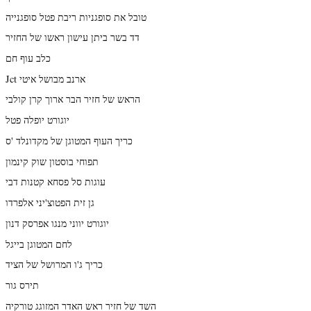
טובל את סופגניות ריבת פטל סופגנייה
דד בשר ביתן עישון ראשו של החזיר
כלב עוף חם
Jct ארנב מבושל איטי
הראש של חזיר הבר ארוך קרן קולבי
יוגורט יופלה פטל
כריך העוף המטוגן של מקדונלד 'ס
תפוחי בוסטון שוק קינמון
עוגות סל פסחא קטנות דבי
גן זית הפטוצ'יני אלפרדו
יוגורט יווני מנגו אפרסק דנון
לחם המטוגן בייגל
כריך ג'ו המרושל של הציד
תירס גור
השד של חזיר ראש האדר המזוגג טורקיה