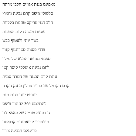
מאפינס בננת אגוזים הלבן מרתה
סלסולי צ'יפס קרם גבינה וחמוץ
חלב דגני טריקס טחנות כלליות
עוגיות מנטה דקות הצופות
בשר יווני ולעטוף כבש
צדדי פסטת סטרוגנוף קנור
ספגטי מחיטה המלא של מילר
לחם גבינה איטלקי קיסר קטן
עוגת קרם הבננה של המרה סמית
קרם הקרמל של ברייר פרלין מחנק הקרח
יוגורט יווני בננת תות
להתקמט 365 לחתוך צ'יפס
גן הפיצה טרייה של פאפא ג'ון
פילסברי קרואסונים קרואסון
פרינגלס הגבינה צ'דר