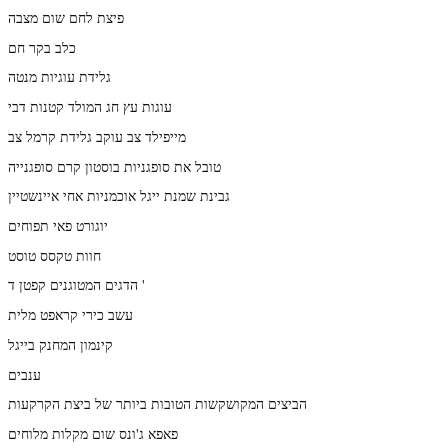
פיצת לחם שום מצבה
כלב בקר חם
גלידת עוגיות מנטה
עוגות עץ חג המולד קטנות דבי
מייפילד צב עוקב גלידת קרמל צב
טובל את סופגניות בוסטון קרם סופגנייה
גבינת שמנת ייגל אוכמניות אחי איינשטיין
יוגורט פאי תפוחים
חוות טקסס טוסט
הדגים המטוגנים קפטן ד '
עשב כירי קראפט מלית
קינמון המחנק בייגל
ענבים
הביצים המקושקשות הטובות ביותר של ביצת הקרקעות
פאפא ג'ונס שום מקלות מלוחים