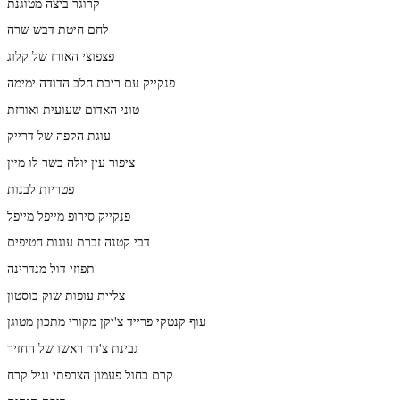
קרוגר ביצה מטוגנת
לחם חיטת דבש שרה
פצפוצי האורז של קלוג
פנקייק עם ריבת חלב הדודה ימימה
טוני האדום שעועית ואורזת
עוגת הקפה של דרייק
ציפור עין יולה בשר לו מיין
פטריות לבנות
פנקייק סירופ מייפל מייפל
דבי קטנה זברת עוגות חטיפים
תפוזי דול מנדרינה
צליית עופות שוק בוסטון
עוף קנטקי פרייד צ'יקן מקורי מתכון מטוגן
גבינת צ'דר ראשו של החזיר
קרם כחול פעמון הצרפתי וניל קרח