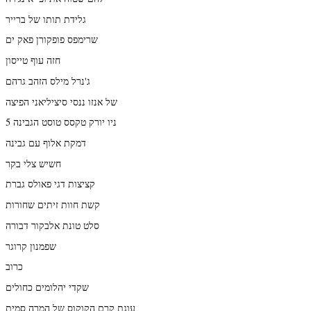
גלידת תותו של ברייר
שרימפס פופקורן פאק ים
חזה עוף טייסון
ג'נרל מילס הזהב גרהם
של אנזו ננסי סיציליאני הפיצה
ניו יורק טקסס טוסט הגבינה 5
דמקת אלוף עם גבינה
חשיש צלי בקר
קציצות דגי פאולס גברת
קשת חוות זיתים שחורות
סלט טונת אלבקור דבורה
שפמנון קרוגר
כרוב
שקדי יהלומים כחולים
עוגת קרם הקוקוס של המרה סמית