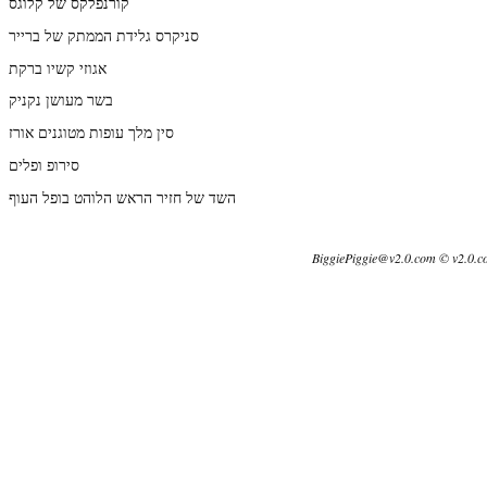
קורנפלקס של קלוגס
סניקרס גלידת הממתק של ברייר
אגוזי קשיו ברקת
בשר מעושן נקניק
סין מלך עופות מטוגנים אורז
סירופ ופלים
השד של חזיר הראש הלוהט בופל העוף
BiggiePiggie@v2.0.com © v2.0.c