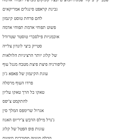
גבינת קראפט סינגלים אמריקאים
לחם פרחת טוסט קינמון
פשוט תפוחי אדמת תפוחי אדמה
אוכמניות פילסברי טוסטר שטרודל
סטייק ביצי לונדון צלייה
של קלוג יותר הרציניות הלולאות
קליפורניה פיצת פיצת מטבח מנגל עוף
עוגת הקינמון של פאפא ג'ון
פרדו העוף מרסלה
טאקו בל הרך טאקו עליון
להתקמט צ'יפס
אגרול שרימפס המלך סין
ג'נרל מילס הדבש צ'יריוס האגוז
עוגות פופ הפטל של קלוג
הדלה מונטה מסוכרים בטטות