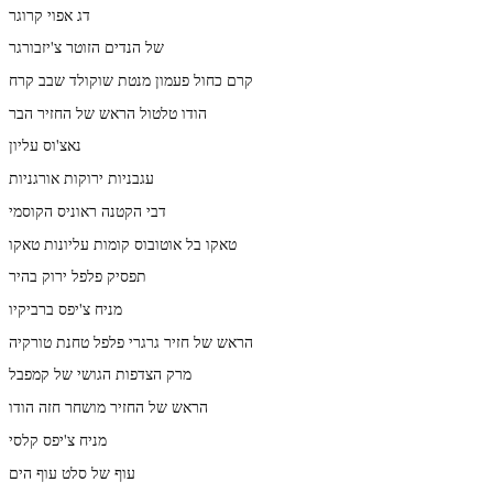
דג אפוי קרוגר
של הנדים הזוטר צ'יזבורגר
קרם כחול פעמון מנטת שוקולד שבב קרח
הודו טלטול הראש של החזיר הבר
נאצ'וס עליון
עגבניות ירוקות אורגניות
דבי הקטנה ראוניס הקוסמי
טאקו בל אוטובוס קומות עליונות טאקו
תפסיק פלפל ירוק בהיר
מניח צ'יפס ברביקיו
הראש של חזיר גרגרי פלפל טחנת טורקיה
מרק הצדפות הגושי של קמפבל
הראש של החזיר מושחר חזה הודו
מניח צ'יפס קלסי
עוף של סלט עוף הים