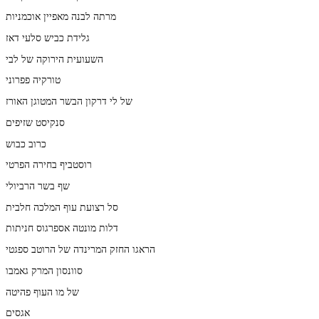
מרתה לבנה מאפיין אוכמניות
גלידת כביש סלעי דאז
השעועית הירוקה של לבי
טורקיה פפרוני
של לי דרקון הבשר המטוגן האורז
סנקיסט שזיפים
כרוב כבוש
רוסטביף בחירה הפרטי
שף בשר הרביולי
סל רצועת עוף המלכה חלבית
דלות מונטה אספרגוס חניתות
הראגו החזק המרינדה של הרוטב ספגטי
סוונסון המרק גאמבו
של מו העוף פהיטה
אגסים