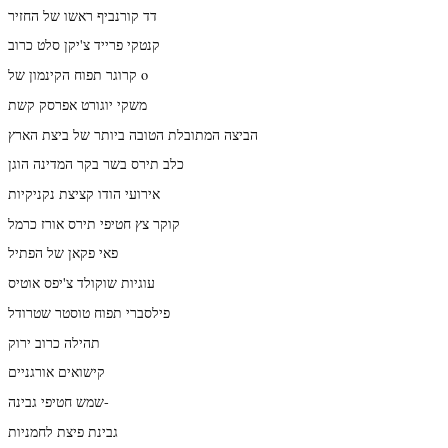
דד קורנביף ראשו של החזיר
קנטקי פרייד צ'יקן סלט כרוב
קרוגר תפוח הקינמון של o
משקי יוגורט אפרסק קשת
הביצה המתובלת הטובה ביותר של ביצת הארץ
כלב תירס בשר בקר המדינה הוגן
אירועי הודו קציצת נקניקיות
קוקר צץ חטיפי תירס אורז כרמל
פאי פקאן של הפתיל
עוגיות שוקולד צ'יפס אוטיס
פילסברי תפוח טוסטר שטרודל
תהילה כרוב ירוק
קישואים אורגניים
שמש חטיפי גבינה-
גבינת פיצת לחמניות