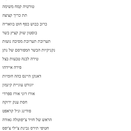
טורטיה קמח משימה
תת כריך קציצה
כרוב כבוש כסף חוט בוואריה
בוסטון שוק קציץ בשר
תערובת תערובת מסיבה נועזת
נקניקיות הבשר המפורסם של נתן
טירה לבנה טבעות בצל
פירה איידהו
דאנקן היינס כהה חומיות
יוגורט עוגיית קינמון
אורז רוני אורז ספרדי
חסת ענק ירוקה
פודינג וניל קראפט
הראש של חזיר צ'יפוטלה גאודה
חטיפי תירס גבינת צ'ילי צ'יפס