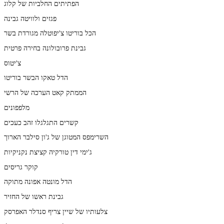
הפתיתים החלביות של קלוג
פגזים ולוויטה גבינה
הכל בוריטו צ'יפוטלה מגורדת בשר
גבינת פרובולונה בחירה פרטית
צ'יטוס
הדל טאקו הבשר בוריטו
הממתק קאט הערכה של הרשי
מלפפונים
קשרים התגלגלו זהב כעכים
השרימפס המטוגן של ג'ון סילבר הארוך
ג'ימי דין טורקיה קציצת נקניקיות
קוקר גריסים
הדל מונטה אפונה מתוקה
גבינת ראשו של החזיר
צלעותיו של שיין צריף סנדלר האפרסק