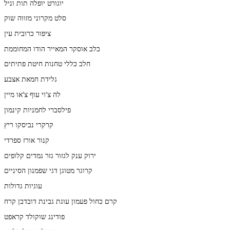
יוגורט יופלה תות וניל
סלט מקרוני מזווה שוק
ציפור כרובית עין
כלב אוסקר המאייר הודו המחוממת
חלב כללי טחנות חיטת פתיתים
גלידת חמאת אצבע
לה צ'וי עוף צ'או מיין
פילסברי לחמניות קינמון
קרקרי נביסקו ריץ
קנור אורז ספרדי
ירוק ענק לגזור גזר גמדים קלופים
קרוגר מטוגן דגי שפמנון הסיניים
עוגיות גדולות
קרם כחול פעמון עוגת גבינת דובדבן קרח
פודינג שוקולד קראפט