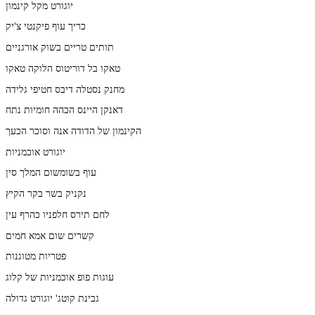
יוגורט מקל קינמון
כריך עוף פיקנטי צ'יק
תותים טריים בשוק אורגניים
טאקו בל דוריטוס הלוקה טאקו
מחנק נסטלה דיבס חטיפי גלידה
דאנקן היינס הכהה חומיות נתח
הקינמון של הדודה אנה וסוכר הכעך
יוגורט אוכמניות
עוף בשומשום המלך סין
נקניק בשר בקר הקיץ
לחם תירס חלפניו כהרף עין
קשרים שום אמא חמים
פטריות מטוגנות
עוגות פופ אוכמניות של קלוג
גבינת קוטג' יוגורט גדולה