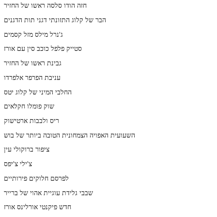
חזה הודו סלסה ראשו של החזיר
הבר של קלוג התזונתי דגני תות הדגנים
ג'נרל מילס מזל קסמים
סטייק פלפל כוכב סין עם אורז
גבינת ראשו של החזיר
עניבת הפרפר אלפרדו
החלבי המיני של קלוג יטס
שוק פומלו חקלאים
ריס ולבבות ארטישוק
השעועית האפויה הצמחונית הטובה ביותר של בוש
ציפור ברוקולי עין
צ'ילי צ'יפס
לפרסם חלוקים פירותיים
שבבי גלידת עוגיית אהוי של ברייר
חדש פיקנטי אורלינס אורז